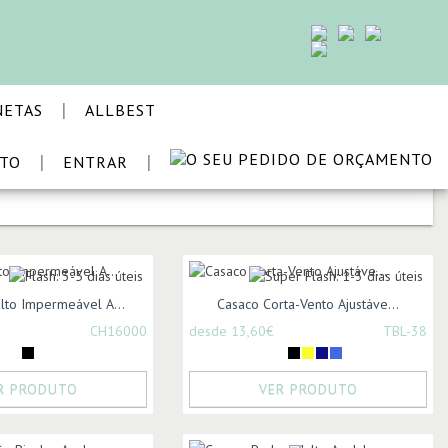
|
NETAS
ALLBEST
|
|
STO
ENTRAR
ORDENAR POR:
lto Impermeável A...
Casaco Corta-Vento Ajustáve...
CH16000
desde 13,60€
TBL-38
R PRODUTO
VER PRODUTO