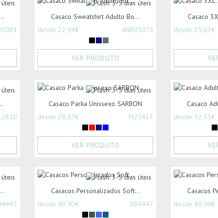
..
Casaco Sweatshirt Adulto Bo...
Casaco 3XL
05081
desde 22,94€
ANB05075
desde 25,03€
VER PRODUTO
VE
..
Casaco Parka Unissexo SARBON
Casaco Adu
12810
desde 28,57€
M21417
desde 32,51€
VER PRODUTO
VE
..
Casacos Personalizados Soft...
Casacos Pe
04445
desde 40,90€
S04447
desde 40,90€