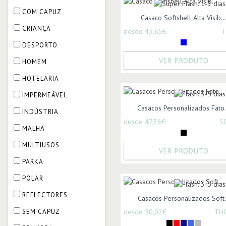
COM CAPUZ
Casaco Softshell Alta Visib..
CRIANÇA
desde 43,65€
T
DESPORTO
VER PRODUTO
HOMEM
HOTELARIA
IMPERMEÁVEL
Casacos Personalizados Fato.
INDÚSTRIA
desde 47,36€
S
MALHA
MULTIUSOS
VER PRODUTO
PARKA
POLAR
REFLECTORES
Casacos Personalizados Soft.
SEM CAPUZ
desde 50,02€
TH