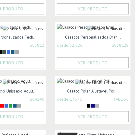
R PRODUTO
VER PRODUTO
rsonalizados Fech...
Casacos Personalizados Bran...
S03812
desde 32,52€
S03812B
R PRODUTO
VER PRODUTO
ho Unissexo Adult...
Casaco Polar Ajustável Poli...
S04240
desde 17,37€
TABL-30
R PRODUTO
VER PRODUTO