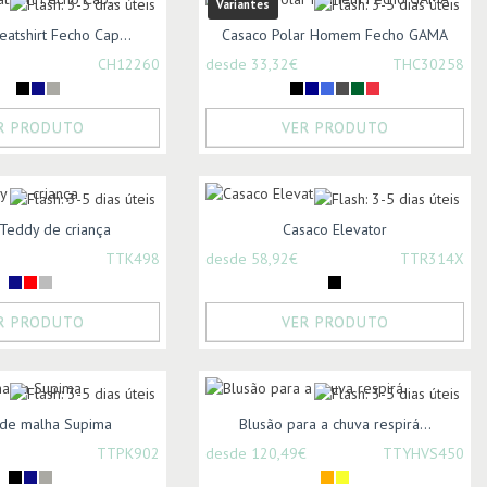
Variantes
atshirt Fecho Cap...
Casaco Polar Homem Fecho GAMA
CH12260
desde 33,32€
THC30258
R PRODUTO
VER PRODUTO
Teddy de criança
Casaco Elevator
TTK498
desde 58,92€
TTR314X
R PRODUTO
VER PRODUTO
 de malha Supima
Blusão para a chuva respirá...
TTPK902
desde 120,49€
TTYHVS450