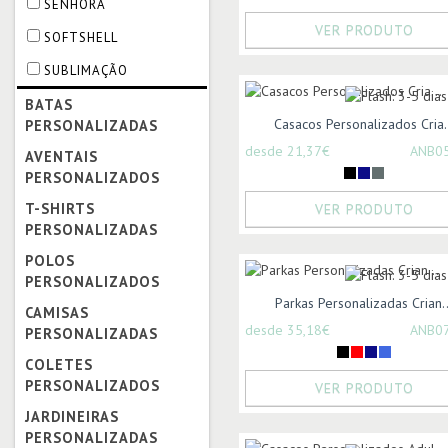
SENHORA
VER PRODUTO
SOFTSHELL
SUBLIMAÇÃO
BATAS
Casacos Personalizados Cria.
PERSONALIZADAS
desde 21,37€
ANB0
AVENTAIS
PERSONALIZADOS
T-SHIRTS
VER PRODUTO
PERSONALIZADAS
POLOS
PERSONALIZADOS
Parkas Personalizadas Crian..
CAMISAS
desde 35,18€
ANB0
PERSONALIZADAS
COLETES
PERSONALIZADOS
VER PRODUTO
JARDINEIRAS
PERSONALIZADAS