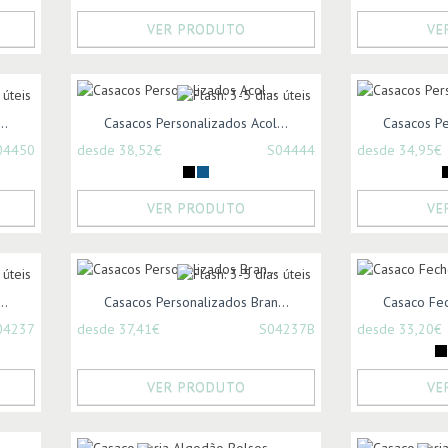
VER PRODUTO
VE
..
Casacos Personalizados Acol...
Casacos Pe
04450
desde 38,52€
S04444
desde 34,95€
VER PRODUTO
VE
..
Casacos Personalizados Bran...
Casaco Fec
04237
desde 37,41€
S04237B
desde 33,20€
VER PRODUTO
VE