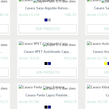
Casaco Sarja Algodão Bolsos...
Casaco Sar
BL-60
desde 23,11€
TABL-03
desde 25,87€
VER PRODUTO
VE
..
Casaco RPET Acolchoado Capu...
Casaco Aco
37535
desde 38,05€
M21148
desde 62,79€
VER PRODUTO
VE
.
Casaco Parka Capuz Poliéste...
Ca
20171
desde 43,38€
M20173
desde 18,27€