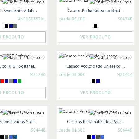
 Sweatshirt Adult...
Casaco Parka Unissexo Ripst...
ANB050753XL
desde 95,10€
S04740
R PRODUTO
VER PRODUTO
lto RPET Softshel...
Casaco Acolchoado Unissexo ...
M21296
desde 33,00€
M21414
R PRODUTO
VER PRODUTO
rsonalizados Soft...
Casacos Personalizados Park...
S04448
desde 81,68€
S04449