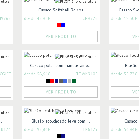
..
Casaco Softshell Bolsos
Casaco Swe
H9762
desde 42,95€
CH9776
desde 18,30€
VER PRODUTO
VE
Casaco polar com mangas amo...
Blusão 
CGICE
desde 58,66€
TTWK9105
desde 35,72€
VER PRODUTO
VE
.
Blusão acolchoado leve com ...
Casaco
TR124
desde 92,86€
TTK6129
desde 56,94€