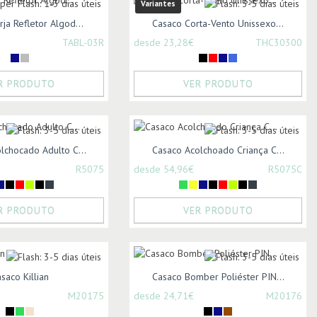
Variantes
ja Refletor Algod...
Casaco Corta-Vento Unissexo...
TABL-03R
desde 23,28€
THC30300
R PRODUTO
VER PRODUTO
lchocado Adulto C...
Casaco Acolchoado Criança C...
R5075
desde 54,96€
R5075C
R PRODUTO
VER PRODUTO
saco Killian
Casaco Bomber Poliéster PIN...
M20175
desde 24,71€
M20176