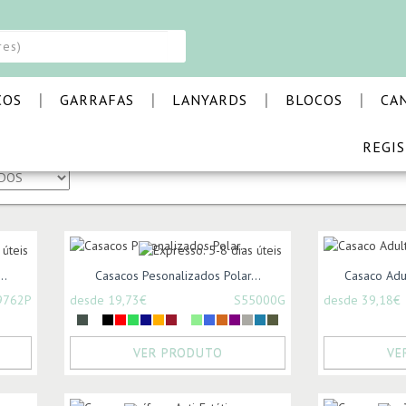
|
|
|
|
COS
GARRAFAS
LANYARDS
BLOCOS
CA
REGI
S & COMPANHIA
..
Casacos Pesonalizados Polar...
Casaco Adu
9762P
desde 19,73€
S55000G
desde 39,18€
VER PRODUTO
VE