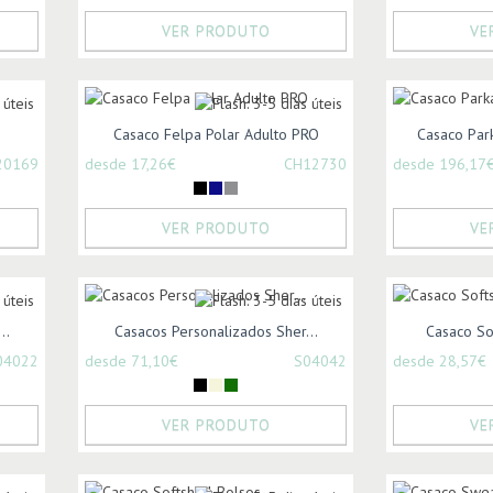
VER PRODUTO
VE
Casaco Felpa Polar Adulto PRO
Casaco Par
20169
desde 17,26€
CH12730
desde 196,17
VER PRODUTO
VE
..
Casacos Personalizados Sher...
Casaco Sof
04022
desde 71,10€
S04042
desde 28,57€
VER PRODUTO
VE