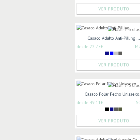
VER PRODUTO
Casaco Adulto Anti-Pilling ...
desde 22,77€
M
VER PRODUTO
Casaco Polar Fecho Unissexo.
desde 49,11€
S
VER PRODUTO