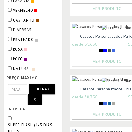
LARANJA
VER PRODUTO
VERMELHO
CASTANHO
DIVERSAS
Casacos Personalizados Park.
PRATEADO
desde 81,68€
S
ROSA
ROXO
VER PRODUTO
NATURAL
PREÇO MÁXIMO
FILTRAR
Casacos Personalizados Unis.
desde 38,75€
S
X
ENTREGA
VER PRODUTO
SUPER FLASH (1-3 DIAS
ÚTEIS)