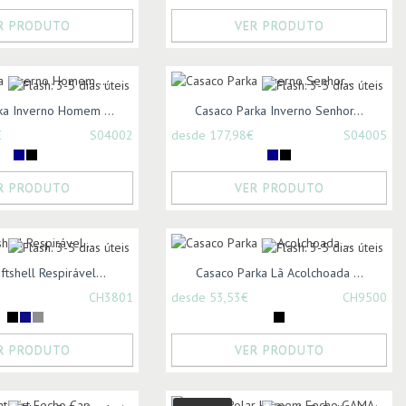
R PRODUTO
VER PRODUTO
ka Inverno Homem ...
Casaco Parka Inverno Senhor...
€
S04002
desde 177,98€
S04005
R PRODUTO
VER PRODUTO
tshell Respirável...
Casaco Parka Lã Acolchoada ...
CH3801
desde 53,53€
CH9500
R PRODUTO
VER PRODUTO