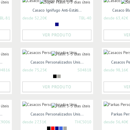
.
Casaco Ignífugo Anti-Estáti...
Casaco Blu
BL-81
desde 52,20€
TBL-40
desde 63,42€
VER PRODUTO
VE
..
Casacos Personalizados Unis...
Casacos Pe
04816
desde 75,25€
S04818
desde 98,16€
VER PRODUTO
VE
..
Casacos Personalizados Unis...
Parkas Per
C9006
desde 27,31€
THC5010
desde 36,40€