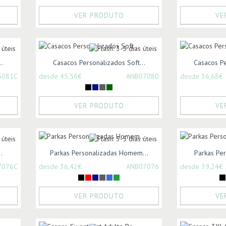
VER PRODUTO
VE
..
Casacos Personalizados Soft...
Casacos Pe
5081C
desde 45,56€
ANB07080
desde 36,68€
VER PRODUTO
VE
.
Parkas Personalizadas Homem...
Parkas Per
7076C
desde 36,42€
ANB07076
desde 39,24€
VER PRODUTO
VE