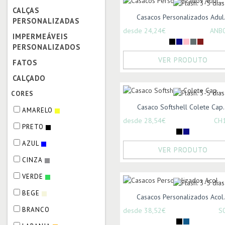
CALÇAS
Casacos Personalizados Adul.
PERSONALIZADAS
desde 24,24€
ANB
IMPERMEÁVEIS
PERSONALIZADOS
VER PRODUTO
FATOS
CALÇADO
CORES
Casaco Softshell Colete Cap.
AMARELO
desde 28,54€
CH
PRETO
AZUL
VER PRODUTO
CINZA
VERDE
BEGE
Casacos Personalizados Acol.
BRANCO
desde 38,52€
S