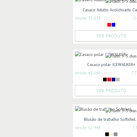
Casaco Adulto Acolchoado Ca.
desde 71,07€
C
VER PRODUTO
Casaco polar ICEWALKER+
desde 41,64€
TT
VER PRODUTO
Blusão de trabalho Softshel..
desde 52,94€
T