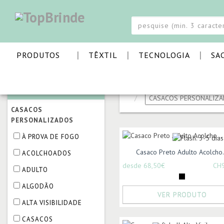
|
|
|
PRODUTOS
TÊXTIL
TECNOLOGIA
SA
CATEGORIAS
PÁGINA INICIAL
FARDA
CASACOS
PERSONALIZADOS
À PROVA DE FOGO
Casaco Preto Adulto Acolcho.
ACOLCHOADOS
desde 68,50€
CH
ADULTO
ALGODÃO
VER PRODUTO
ALTA VISIBILIDADE
CASACOS