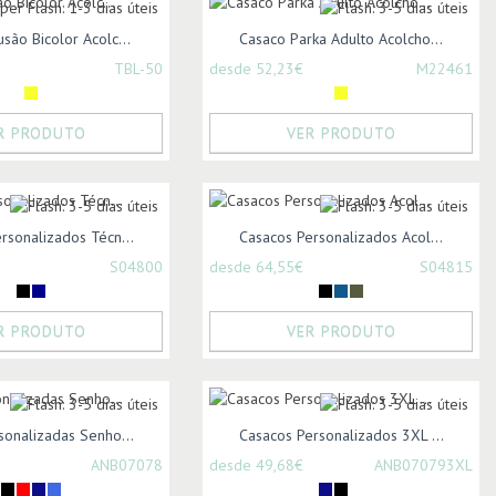
são Bicolor Acolc...
Casaco Parka Adulto Acolcho...
TBL-50
desde 52,23€
M22461
R PRODUTO
VER PRODUTO
rsonalizados Técn...
Casacos Personalizados Acol...
S04800
desde 64,55€
S04815
R PRODUTO
VER PRODUTO
sonalizadas Senho...
Casacos Personalizados 3XL ...
ANB07078
desde 49,68€
ANB070793XL