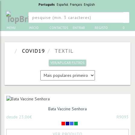
Português
Español
Français
English
MENU
INÍCIO
CONTACTOS
ENTRAR
REGISTO
0
COVID19
TEXTIL
VER/APLICAR FILTROS
Bata Vaccine Senhora
desde 23,06€
R9093
VER PRODUTO