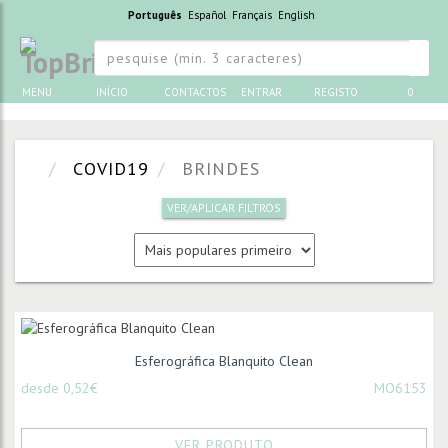
Português
Español
Français
English
MENU
INÍCIO
CONTACTOS
ENTRAR
REGISTO
0
COVID19
BRINDES
VER/APLICAR FILTROS
Esferográfica Blanquito Clean
desde 0,52€
MO6153
VER PRODUTO