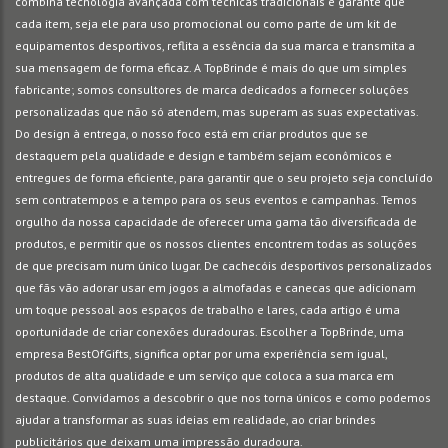
combina tecnologia avançada com técnicas tradicionais e garante que
cada item, seja ele para uso promocional ou como parte de um kit de
equipamentos desportivos, reflita a essência da sua marca e transmita a
sua mensagem de forma eficaz. A TopBrinde é mais do que um simples
fabricante; somos consultores de marca dedicados a fornecer soluções
personalizadas que não só atendem, mas superam as suas expectativas.
Do design à entrega, o nosso foco está em criar produtos que se
destaquem pela qualidade e design e também sejam econômicos e
entregues de forma eficiente, para garantir que o seu projeto seja concluído
sem contratempos e a tempo para os seus eventos e campanhas. Temos
orgulho da nossa capacidade de oferecer uma gama tão diversificada de
produtos, e permitir que os nossos clientes encontrem todas as soluções
de que precisam num único lugar. De cachecóis desportivos personalizados
que fãs vão adorar usar em jogos a almofadas e canecas que adicionam
um toque pessoal aos espaços de trabalho e lares, cada artigo é uma
oportunidade de criar conexões duradouras. Escolher a TopBrinde, uma
empresa BestOfGifts, significa optar por uma experiência sem igual,
produtos de alta qualidade e um serviço que coloca a sua marca em
destaque. Convidamos a descobrir o que nos torna únicos e como podemos
ajudar a transformar as suas ideias em realidade, ao criar brindes
publicitários que deixam uma impressão duradoura.