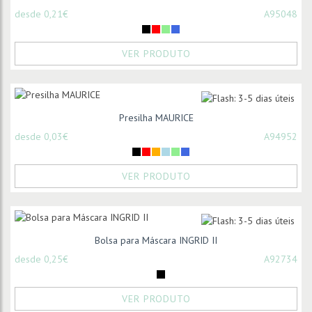
desde 0,21€
A95048
VER PRODUTO
Presilha MAURICE
desde 0,03€
A94952
VER PRODUTO
Bolsa para Máscara INGRID II
desde 0,25€
A92734
VER PRODUTO