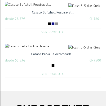
Casaco Softshell Respirável...
desde 28,57€
CH3801
VER PRODUTO
Casaco Parka Lã Acolchoada ...
desde 53,53€
CH9500
VER PRODUTO