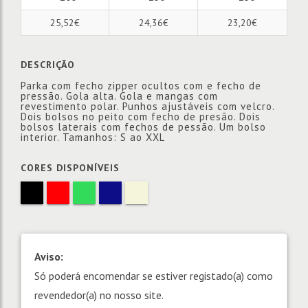
25,52€
24,36€
23,20€
DESCRIÇÃO
Parka com fecho zipper ocultos com e fecho de
pressão. Gola alta. Gola e mangas com
revestimento polar. Punhos ajustáveis com velcro.
Dois bolsos no peito com fecho de presão. Dois
bolsos laterais com fechos de pessão. Um bolso
interior. Tamanhos: S ao XXL
CORES DISPONÍVEIS
Aviso:
Só poderá encomendar se estiver registado(a) como
revendedor(a) no nosso site.