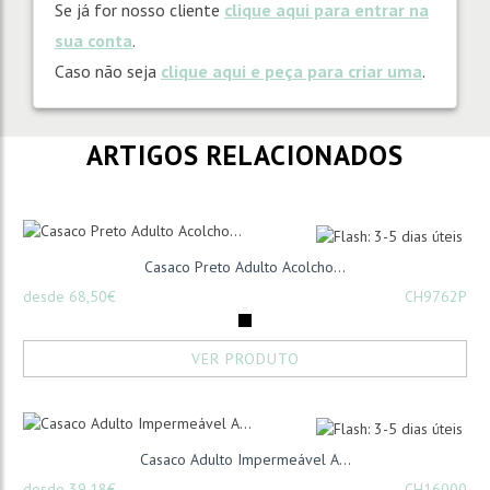
Se já for nosso cliente
clique aqui para entrar na
sua conta
.
Caso não seja
clique aqui e peça para criar uma
.
ARTIGOS RELACIONADOS
Casaco Preto Adulto Acolcho...
desde 68,50€
CH9762P
VER PRODUTO
Casaco Adulto Impermeável A...
desde 39,18€
CH16000