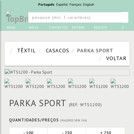
Português
Español
Français
English
MENU
INÍCIO
CONTACTOS
ENTRAR
REGISTO
0
TÊXTIL
CASACOS
PARKA SPORT
VOLTAR
PARKA SPORT
(REF: WTS1200)
QUANTIDADES/PREÇOS
(VALORES SEM IVA)
- 100
- 250
+ 250