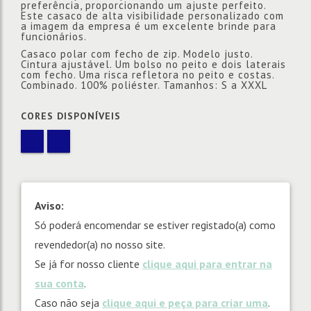
preferência, proporcionando um ajuste perfeito.
Este casaco de alta visibilidade personalizado com
a imagem da empresa é um excelente brinde para
funcionários.
Casaco polar com fecho de zip. Modelo justo.
Cintura ajustável. Um bolso no peito e dois laterais
com fecho. Uma risca refletora no peito e costas.
Combinado. 100% poliéster. Tamanhos: S a XXXL
CORES DISPONÍVEIS
Aviso:
Só poderá encomendar se estiver registado(a) como
revendedor(a) no nosso site.
Se já for nosso cliente
clique aqui para entrar na
sua conta
.
Caso não seja
clique aqui e peça para criar uma
.