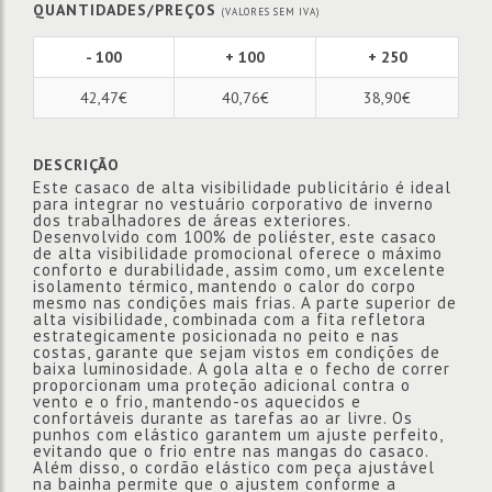
QUANTIDADES/PREÇOS
(VALORES SEM IVA)
- 100
+ 100
+ 250
42,47€
40,76€
38,90€
DESCRIÇÃO
Este casaco de alta visibilidade publicitário é ideal
para integrar no vestuário corporativo de inverno
dos trabalhadores de áreas exteriores.
Desenvolvido com 100% de poliéster, este casaco
de alta visibilidade promocional oferece o máximo
conforto e durabilidade, assim como, um excelente
isolamento térmico, mantendo o calor do corpo
mesmo nas condições mais frias. A parte superior de
alta visibilidade, combinada com a fita refletora
estrategicamente posicionada no peito e nas
costas, garante que sejam vistos em condições de
baixa luminosidade. A gola alta e o fecho de correr
proporcionam uma proteção adicional contra o
vento e o frio, mantendo-os aquecidos e
confortáveis durante as tarefas ao ar livre. Os
punhos com elástico garantem um ajuste perfeito,
evitando que o frio entre nas mangas do casaco.
Além disso, o cordão elástico com peça ajustável
na bainha permite que o ajustem conforme a