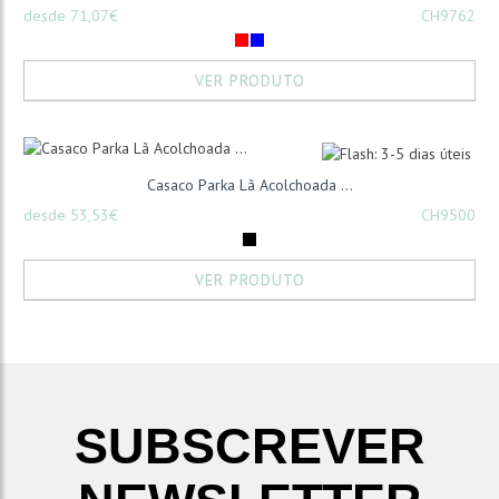
desde 71,07€
CH9762
VER PRODUTO
Casaco Parka Lã Acolchoada ...
desde 53,53€
CH9500
VER PRODUTO
SUBSCREVER