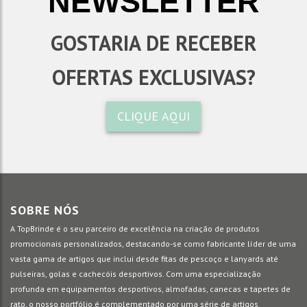
NEWSLETTER
GOSTARIA DE RECEBER
OFERTAS EXCLUSIVAS?
CLIQUE AQUI
SOBRE NÓS
A TopBrinde é o seu parceiro de excelência na criação de produtos
promocionais personalizados, destacando-se como fabricante líder de uma
vasta gama de artigos que inclui desde fitas de pescoço e lanyards até
pulseiras, golas e cachecóis desportivos. Com uma especialização
profunda em equipamentos desportivos, almofadas, canecas e tapetes de
rato, o nosso portfólio é complementado por uma série de artigos