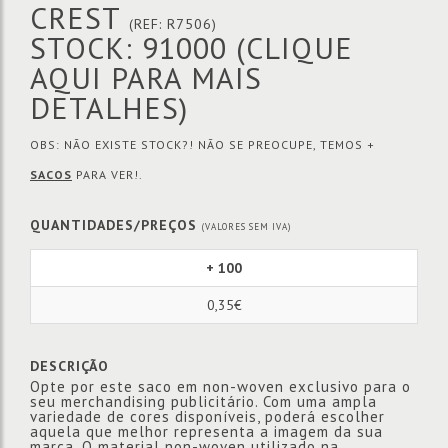
CREST
(REF: R7506)
STOCK: 91000
(CLIQUE
AQUI PARA MAIS
DETALHES)
OBS: NÃO EXISTE STOCK?! NÃO SE PREOCUPE, TEMOS +
SACOS
PARA VER!.
QUANTIDADES/PREÇOS
(VALORES SEM IVA)
+ 100
0,35€
DESCRIÇÃO
Opte por este saco em non-woven exclusivo para o
seu merchandising publicitário. Com uma ampla
variedade de cores disponíveis, poderá escolher
aquela que melhor representa a imagem da sua
marca. O material non-woven utilizado na