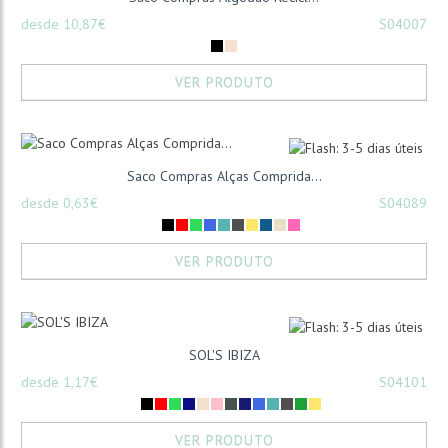
desde 10,87€
S04007
VER PRODUTO
Saco Compras Alças Comprida...
desde 0,63€
S04089
VER PRODUTO
SOL'S IBIZA
desde 1,17€
S04101
VER PRODUTO