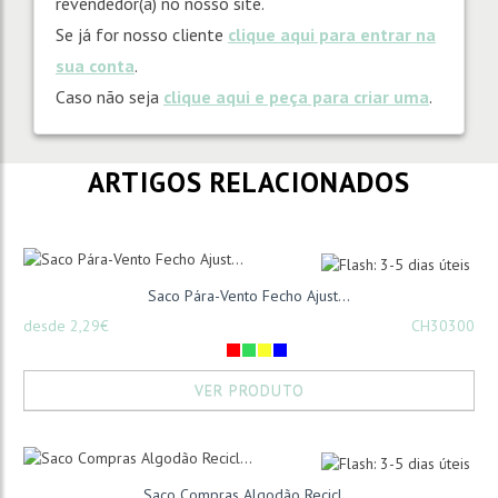
revendedor(a) no nosso site.
Se já for nosso cliente
clique aqui para entrar na
sua conta
.
Caso não seja
clique aqui e peça para criar uma
.
ARTIGOS RELACIONADOS
Saco Pára-Vento Fecho Ajust...
desde 2,29€
CH30300
VER PRODUTO
Saco Compras Algodão Recicl...