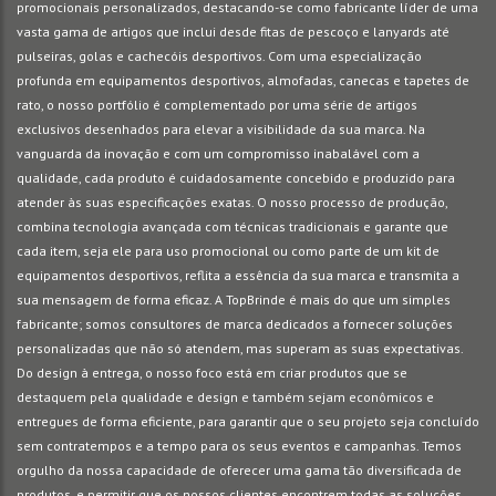
promocionais personalizados, destacando-se como fabricante líder de uma
vasta gama de artigos que inclui desde fitas de pescoço e lanyards até
pulseiras, golas e cachecóis desportivos. Com uma especialização
profunda em equipamentos desportivos, almofadas, canecas e tapetes de
rato, o nosso portfólio é complementado por uma série de artigos
exclusivos desenhados para elevar a visibilidade da sua marca. Na
vanguarda da inovação e com um compromisso inabalável com a
qualidade, cada produto é cuidadosamente concebido e produzido para
atender às suas especificações exatas. O nosso processo de produção,
combina tecnologia avançada com técnicas tradicionais e garante que
cada item, seja ele para uso promocional ou como parte de um kit de
equipamentos desportivos, reflita a essência da sua marca e transmita a
sua mensagem de forma eficaz. A TopBrinde é mais do que um simples
fabricante; somos consultores de marca dedicados a fornecer soluções
personalizadas que não só atendem, mas superam as suas expectativas.
Do design à entrega, o nosso foco está em criar produtos que se
destaquem pela qualidade e design e também sejam econômicos e
entregues de forma eficiente, para garantir que o seu projeto seja concluído
sem contratempos e a tempo para os seus eventos e campanhas. Temos
orgulho da nossa capacidade de oferecer uma gama tão diversificada de
produtos, e permitir que os nossos clientes encontrem todas as soluções