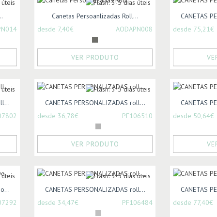
.
Canetas Persoanlizadas Roll...
CANETAS PE
PN014
desde 7,40€
AODAPN008
desde 75,21€
VER PRODUTO
VE
...
CANETAS PERSONALIZADAS roll...
CANETAS PE
07802
desde 36,78€
PF106510
desde 50,64€
VER PRODUTO
VE
...
CANETAS PERSONALIZADAS roll...
CANETAS PE
07292
desde 34,47€
PF106484
desde 77,40€