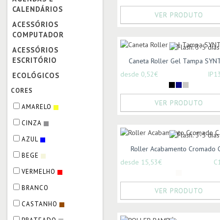
CALENDÁRIOS
VER PRODUTO
ACESSÓRIOS
COMPUTADOR
ACESSÓRIOS
ESCRITÓRIO
Caneta Roller Gel Tampa SYN
desde 0,52€
IP1
ECOLÓGICOS
CORES
VER PRODUTO
AMARELO
CINZA
AZUL
Roller Acabamento Cromado C
BEGE
desde 15,53€
C
VERMELHO
BRANCO
VER PRODUTO
CASTANHO