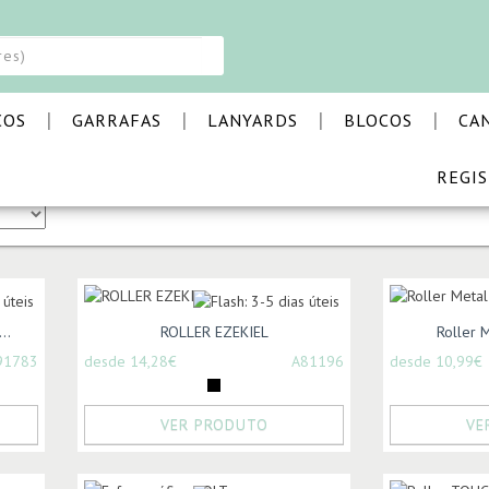
|
|
|
|
COS
GARRAFAS
LANYARDS
BLOCOS
CA
REGI
A E ESCRITÓRIO
..
ROLLER EZEKIEL
Roller 
91783
desde 14,28€
A81196
desde 10,99€
VER PRODUTO
VE