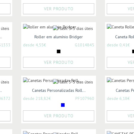
VER PRODUTO
VE
..
Roller em alumínio Bridger
Caneta Rol
51333
desde 4,55€
G1014845
desde 0,41€
VER PRODUTO
VE
.
Canetas Personalizadas Roll...
Canetas Pe
06372
desde 218,82€
PF107960
desde 6,18€
VER PRODUTO
VE