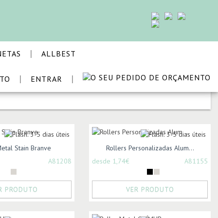
|
NETAS
ALLBEST
|
|
STO
ENTRAR
ORDENAR POR:
Metal Stain Branve
Rollers Personalizadas Alum...
A81208
desde 1,74€
A81155
R PRODUTO
VER PRODUTO