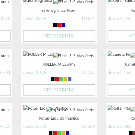
Esferográfica Ricen
Ro
10278
desde 0,07€
M1671
desde 0,32€
VER PRODUTO
VE
ROLLER MILESIME
Canet
A-241
desde 0,31€
CA-232
desde 0,33€
VER PRODUTO
VE
Roller Líquido Plástico
Ro
A-229
desde 0,57€
CA-029
desde 0,58€