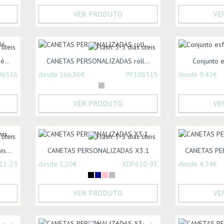
VER PRODUTO
VE
...
CANETAS PERSONALIZADAS roll...
Conjunto e
06516
desde 166,86€
PF106515
desde 9,42€
VER PRODUTO
VE
s...
CANETAS PERSONALIZADAS X3.1
CANETAS PER
11-25
desde 1,20€
XDP610-93
desde 4,74€
VER PRODUTO
VE