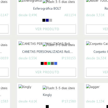
Esferográfica BOLT
Ro
81147
desde 0,49€
A81134
desde 3,31€
VER PRODUTO
VE
..
CANETAS PERSONALIZADAS Roll...
Conjunto C
30039
desde 0,55€
IP130153
desde 16,53€
VER PRODUTO
VE
.
Kingly
31583
desde 4,61€
IP131580
desde 1,13€