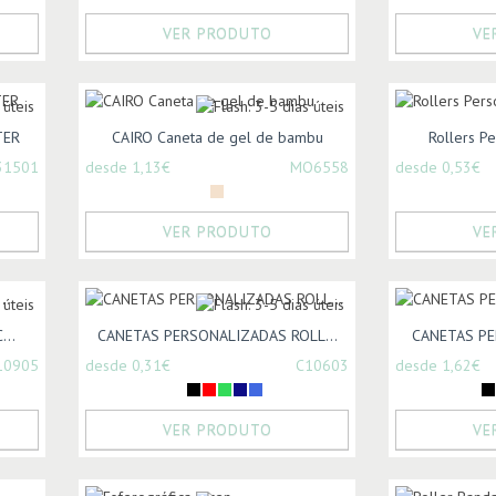
VER PRODUTO
VE
TER
CAIRO Caneta de gel de bambu
Rollers Pe
31501
desde 1,13€
MO6558
desde 0,53€
VER PRODUTO
VE
...
CANETAS PERSONALIZADAS ROLL...
CANETAS PE
10905
desde 0,31€
C10603
desde 1,62€
VER PRODUTO
VE