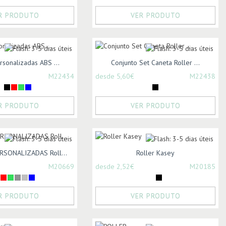
R PRODUTO
VER PRODUTO
rsonalizadas ABS ...
Conjunto Set Caneta Roller ...
M22434
desde 5,60€
M22438
R PRODUTO
VER PRODUTO
RSONALIZADAS Roll...
Roller Kasey
M20669
desde 2,52€
M20185
R PRODUTO
VER PRODUTO