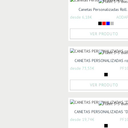
Canetas Personalizadas Roll..
desde 6,18€
AODA
VER PRODUTO
CANETAS PERSONALIZADAS roll
desde 73,53€
PF1
VER PRODUTO
CANETAS PERSONALIZADAS ''Do
desde 19,74€
PF1