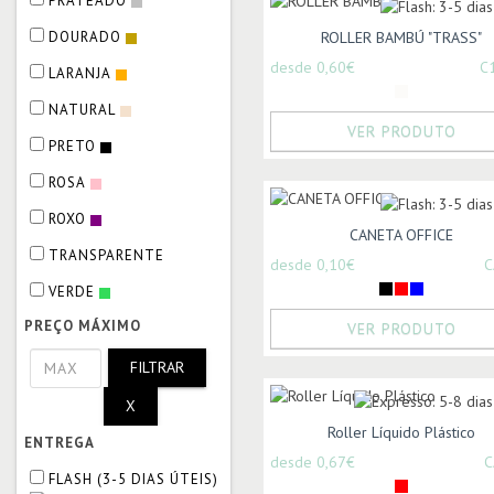
PRATEADO
DOURADO
ROLLER BAMBÚ "TRASS"
desde 0,60€
C
LARANJA
NATURAL
VER PRODUTO
PRETO
ROSA
ROXO
CANETA OFFICE
TRANSPARENTE
desde 0,10€
C
VERDE
PREÇO MÁXIMO
VER PRODUTO
FILTRAR
X
Roller Líquido Plástico
ENTREGA
desde 0,67€
C
FLASH (3-5 DIAS ÚTEIS)