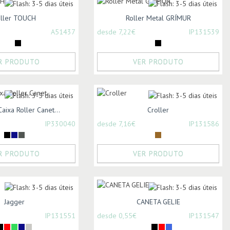
ller TOUCH
Roller Metal GRÍMUR
A51437
desde 7,22€
IP131539
R PRODUTO
VER PRODUTO
aixa Roller Canet...
Croller
IP330040
desde 7,16€
IP131586
R PRODUTO
VER PRODUTO
Jagger
CANETA GELIE
IP131551
desde 0,55€
IP131547