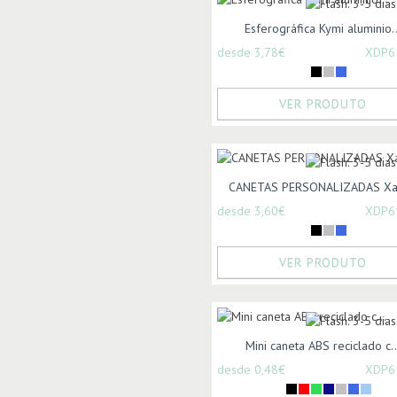
Esferográfica Kymi aluminio..
desde 3,78€
XDP6
VER PRODUTO
CANETAS PERSONALIZADAS Xav
desde 3,60€
XDP6
VER PRODUTO
Mini caneta ABS reciclado c..
desde 0,48€
XDP6