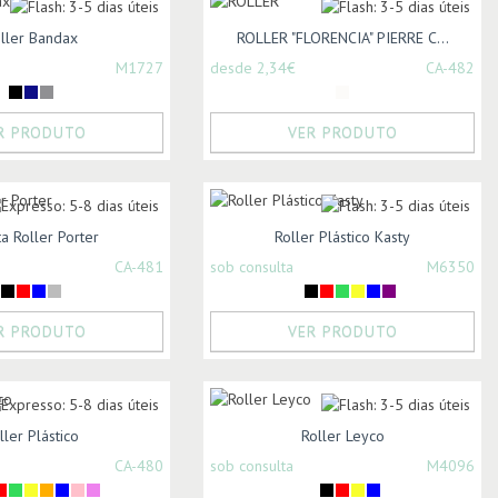
ller Bandax
ROLLER "FLORENCIA" PIERRE C...
M1727
desde 2,34€
CA-482
R PRODUTO
VER PRODUTO
a Roller Porter
Roller Plástico Kasty
CA-481
sob consulta
M6350
R PRODUTO
VER PRODUTO
ller Plástico
Roller Leyco
CA-480
sob consulta
M4096