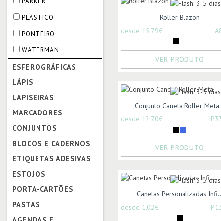
PARKER
Roller Blazon
PLÁSTICO
desde 15,79€
A
PONTEIRO
WATERMAN
VER PRODUTO
ESFEROGRÁFICAS
LÁPIS
LAPISEIRAS
Conjunto Caneta Roller Meta.
MARCADORES
desde 12,70€
IP3
CONJUNTOS
BLOCOS E CADERNOS
VER PRODUTO
ETIQUETAS ADESIVAS
ESTOJOS
PORTA-CARTÕES
Canetas Personalizadas Infi..
PASTAS
desde 1,02€
IP1
AGENDAS E