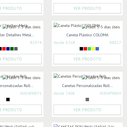
R PRODUTO
VER PRODUTO
ler Detalhes Metá...
Caneta Plástico COLOMA
R1974
desde 0,36€
R8017
R PRODUTO
VER PRODUTO
rsonalizadas Roll...
Canetas Personalizadas Roll...
AODAPN071
desde 7,40€
AODAPN069
R PRODUTO
VER PRODUTO