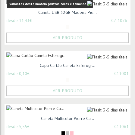
Variantes deste modelo (outras cores e tamanhos):
Caneta USB 32GB Madeira Pie...
desde 11,43€
CZ-1076-
VER PRODUTO
Capa Cartão Caneta Esferogr...
desde 0,10€
C11001
VER PRODUTO
Caneta Multicolor Pierre Ca...
desde 5,55€
C11061