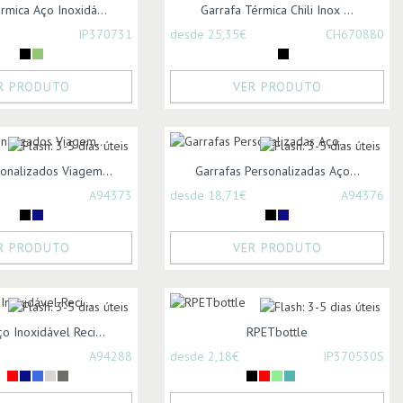
rmica Aço Inoxidá...
Garrafa Térmica Chili Inox ...
IP370731
desde 25,35€
CH670880
R PRODUTO
VER PRODUTO
onalizados Viagem...
Garrafas Personalizadas Aço...
A94373
desde 18,71€
A94376
R PRODUTO
VER PRODUTO
o Inoxidável Reci...
RPETbottle
A94288
desde 2,18€
IP370530S