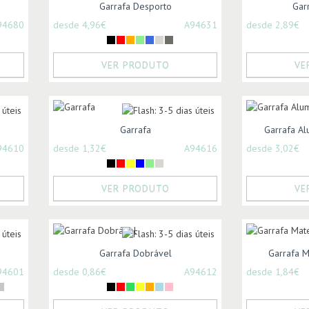
Garrafa Desporto
Gar
94680
desde 4,96€
A94631
desde 2,89€
VER PRODUTO
VE
Garrafa
Garrafa Al
94610
desde 1,32€
A94616
desde 3,02€
VER PRODUTO
VE
Garrafa Dobrável
Garrafa Ma
94601
desde 0,86€
A94612
desde 1,84€