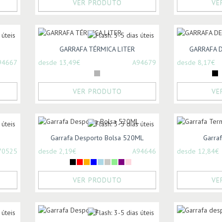
VER PRODUTO
VE
GARRAFA TÉRMICA LITER
GARRAFA 
94667
desde 13,49€
A94679
desde 8,17€
VER PRODUTO
VE
Garrafa Desporto Bolsa 520ML
Garra
70525
desde 2,19€
A94646
desde 12,84€
VER PRODUTO
VE