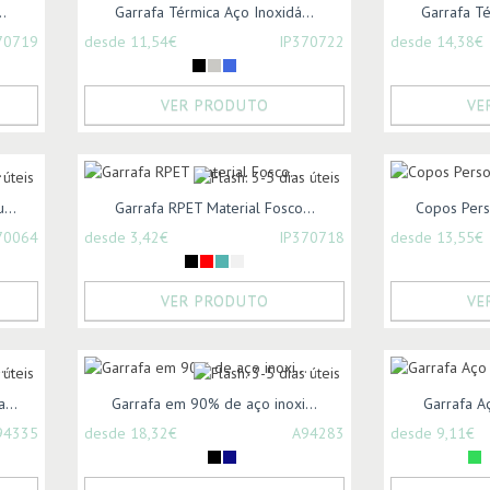
.
Garrafa Térmica Aço Inoxidá...
Garrafa Té
70719
desde 11,54€
IP370722
desde 14,38€
VER PRODUTO
VE
...
Garrafa RPET Material Fosco...
Copos Pers
70064
desde 3,42€
IP370718
desde 13,55€
VER PRODUTO
VE
...
Garrafa em 90% de aço inoxi...
Garrafa Aç
94335
desde 18,32€
A94283
desde 9,11€