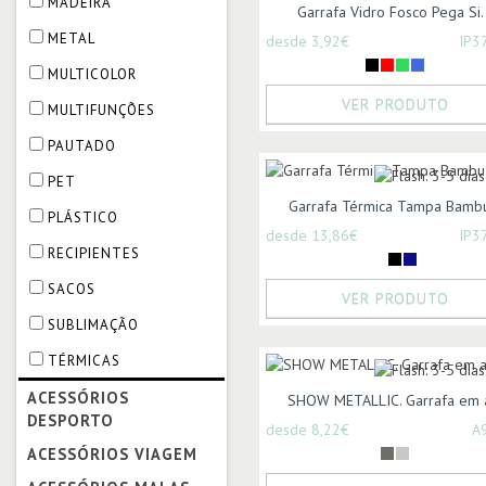
MADEIRA
Garrafa Vidro Fosco Pega Si..
METAL
desde 3,92€
IP3
MULTICOLOR
VER PRODUTO
MULTIFUNÇÕES
PAUTADO
PET
Garrafa Térmica Tampa Bambu
PLÁSTICO
desde 13,86€
IP3
RECIPIENTES
SACOS
VER PRODUTO
SUBLIMAÇÃO
TÉRMICAS
ACESSÓRIOS
SHOW METALLIC. Garrafa em a
DESPORTO
desde 8,22€
A
ACESSÓRIOS VIAGEM