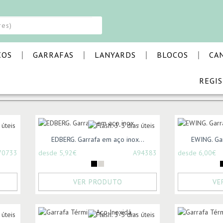
|
|
|
|
COS
GARRAFAS
LANYARDS
BLOCOS
CA
REGI
E VIAJAR
EDBERG. Garrafa em aço inox...
EWING. Gar
70733
desde 5,92€
A94383
desde 6,00€
VER PRODUTO
VE