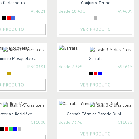
rafa desporto
Conjunto Termo
A94621
desde 18,43€
A94609
R PRODUTO
VER PRODUTO
umínio Mosquetão ...
Garrafa
IP300381
desde 7,93€
A94615
R PRODUTO
VER PRODUTO
teriais Recicláve...
Garrafa Térmica Parede Dupl...
C11000
desde 7,37€
C11025
VER PRODUTO