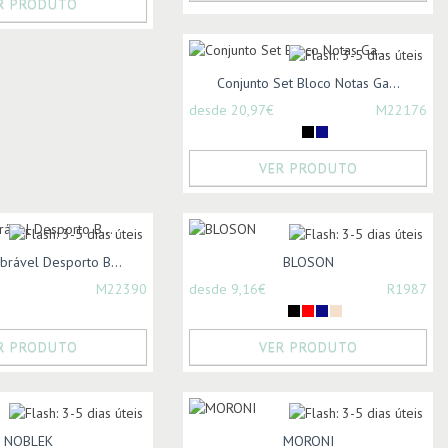
R PRODUTO
Conjunto Set Bloco Notas Ga...
desde 20,97€
M22176
VER PRODUTO
brável Desporto B...
BLOSON
M22390
desde 9,16€
R1987
R PRODUTO
VER PRODUTO
NOBLEK
MORONI