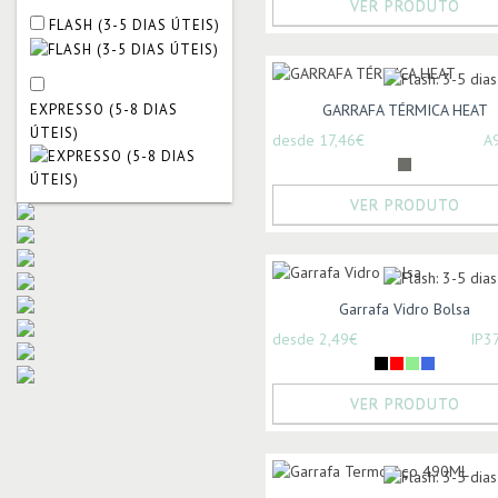
VER PRODUTO
FLASH (3-5 DIAS ÚTEIS)
GARRAFA TÉRMICA HEAT
EXPRESSO (5-8 DIAS
ÚTEIS)
desde 17,46€
A
VER PRODUTO
Garrafa Vidro Bolsa
desde 2,49€
IP3
VER PRODUTO