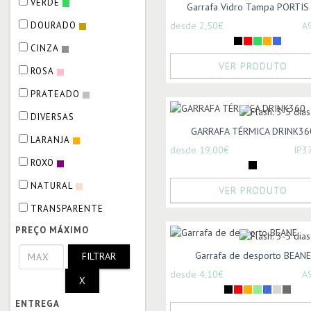
VERDE
Garrafa Vidro Tampa PORTIS .
DOURADO
desde 2,50€
A
CINZA
VER PRODUTO
ROSA
PRATEADO
DIVERSAS
GARRAFA TÉRMICA DRINK36
LARANJA
desde 19,00€
IP3
ROXO
NATURAL
VER PRODUTO
TRANSPARENTE
PREÇO MÁXIMO
Garrafa de desporto BEANE
FILTRAR
desde 4,10€
A
X
ENTREGA