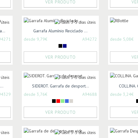
VER PRODUTO
VE
...
Garrafa Alumínio Reciclado ...
94271
desde 9,79€
A94272
desde 5,08€
VER PRODUTO
VE
..
SIDEROT. Garrafa de desport...
COLLINA. 
94329
desde 3,76€
A94688
desde 3,24€
VER PRODUTO
VE