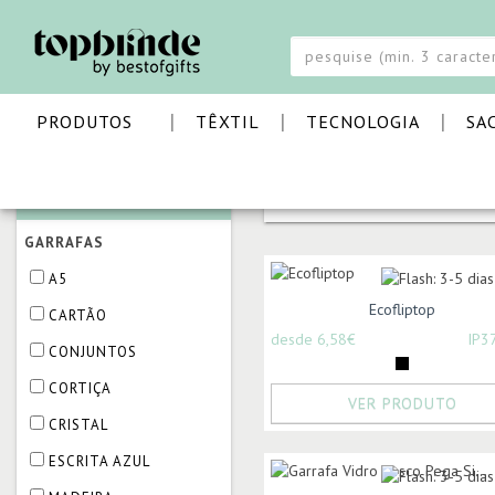
|
|
|
PRODUTOS
TÊXTIL
TECNOLOGIA
SA
CATEGORIAS
PÁGINA INICIAL
LAZER 
GARRAFAS
A5
Ecofliptop
CARTÃO
desde 6,58€
IP3
CONJUNTOS
CORTIÇA
VER PRODUTO
CRISTAL
ESCRITA AZUL