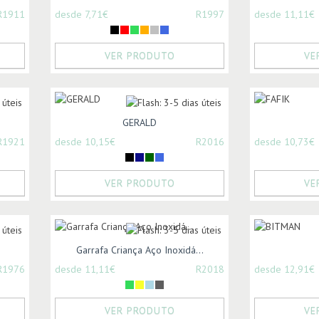
R1911
desde 7,71€
R1997
desde 11,11€
VER PRODUTO
VE
GERALD
R1921
desde 10,15€
R2016
desde 10,73€
VER PRODUTO
VE
Garrafa Criança Aço Inoxidá...
R1976
desde 11,11€
R2018
desde 12,91€
VER PRODUTO
VE