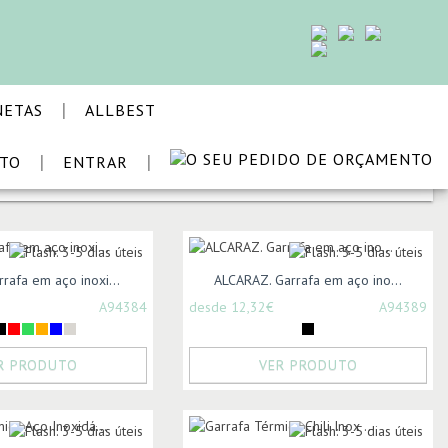
|
NETAS
ALLBEST
|
|
STO
ENTRAR
ORDENAR POR:
rafa em aço inoxi...
ALCARAZ. Garrafa em aço ino...
A94384
desde 12,32€
A94389
R PRODUTO
VER PRODUTO