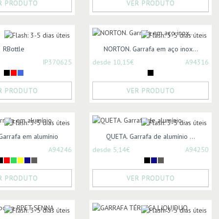
R PRODUTO
VER PRODUTO
RBottle
NORTON. Garrafa em aço inox...
IP370625
desde 10,15€
A94316
R PRODUTO
VER PRODUTO
Garrafa em alumínio
QUETA. Garrafa de alumínio ...
A94246
desde 5,14€
A94250
R PRODUTO
VER PRODUTO