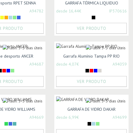
esporto RPET SENNA
GARRAFA TÉRMICA LIQUIDUO
A94782
desde 16,44€
IP370616
R PRODUTO
VER PRODUTO
de desporto ANCER
Garrafa Alumínio Tampa PP RIO
A94687
desde 4,07€
A94059
R PRODUTO
VER PRODUTO
DE VIDRO WILLIAMS
GARRAFA DE VIDRO DAKAR
A94669
desde 6,99€
A94699