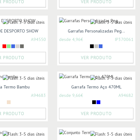
R PRODUTO
VER PRODUTO
DE DESPORTO SHOW
Garrafas Personalizadas Peg...
A94550
desde 4,96€
IP370061
R PRODUTO
VER PRODUTO
fa Termo Bambu
Garrafa Termo Aço 470ML
A94683
desde 9,66€
A94682
R PRODUTO
VER PRODUTO