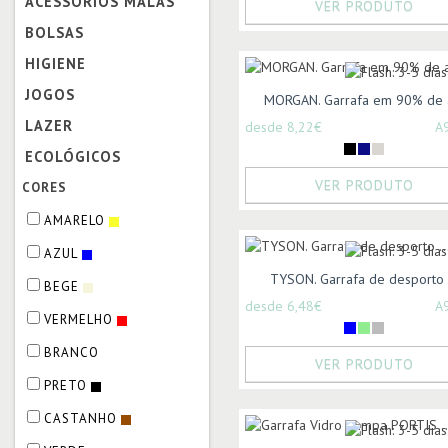
ACESSÓRIOS MALAS
VER PRODUTO
BOLSAS
HIGIENE
JOGOS
MORGAN. Garrafa em 90% de a
LAZER
desde 8,22€
A
ECOLÓGICOS
VER PRODUTO
CORES
AMARELO
AZUL
TYSON. Garrafa de desporto .
BEGE
desde 6,48€
A
VERMELHO
BRANCO
VER PRODUTO
PRETO
CASTANHO