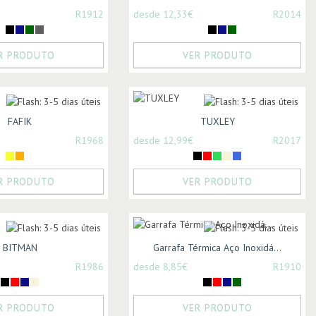
R1912
desde 12,33€
R2014
R PRODUTO
VER PRODUTO
FAFIK
TUXLEY
R1968
desde 12,99€
R2017
R PRODUTO
VER PRODUTO
BITMAN
Garrafa Térmica Aço Inoxidá...
R1986
desde 8,85€
R1910
R PRODUTO
VER PRODUTO