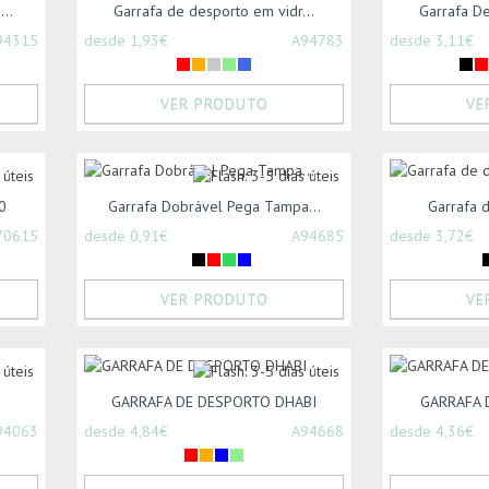
..
Garrafa de desporto em vidr...
Garrafa D
94315
desde 1,93€
A94783
desde 3,11€
VER PRODUTO
VE
0
Garrafa Dobrável Pega Tampa...
Garrafa 
70615
desde 0,91€
A94685
desde 3,72€
VER PRODUTO
VE
GARRAFA DE DESPORTO DHABI
GARRAFA 
94063
desde 4,84€
A94668
desde 4,36€