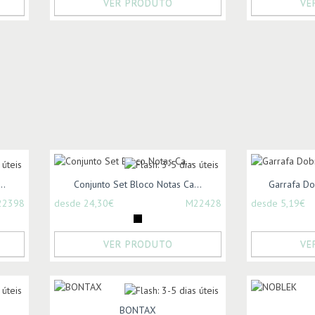
VER PRODUTO
VE
..
Conjunto Set Bloco Notas Ca...
Garrafa Do
22398
desde 24,30€
M22428
desde 5,19€
VER PRODUTO
VE
BONTAX