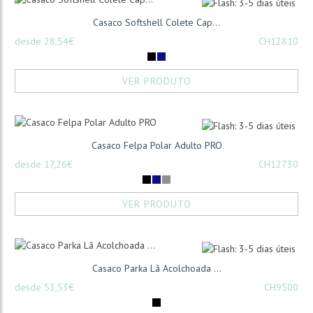
Casaco Softshell Colete Cap...
desde 28,54€
CH12810
VER PRODUTO
Casaco Felpa Polar Adulto PRO
desde 17,26€
CH12730
VER PRODUTO
Casaco Parka Lã Acolchoada ...
desde 53,53€
CH9500