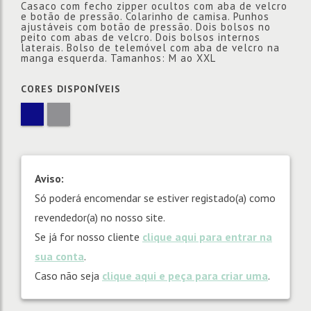
Casaco com fecho zipper ocultos com aba de velcro
e botão de pressão. Colarinho de camisa. Punhos
ajustáveis com botão de pressão. Dois bolsos no
peito com abas de velcro. Dois bolsos internos
laterais. Bolso de telemóvel com aba de velcro na
manga esquerda. Tamanhos: M ao XXL
CORES DISPONÍVEIS
Aviso:
Só poderá encomendar se estiver registado(a) como
revendedor(a) no nosso site.
Se já for nosso cliente
clique aqui para entrar na
sua conta
.
Caso não seja
clique aqui e peça para criar uma
.