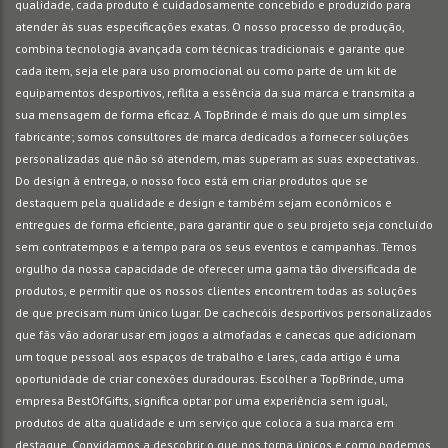
qualidade, cada produto é cuidadosamente concebido e produzido para
atender às suas especificações exatas. O nosso processo de produção,
combina tecnologia avançada com técnicas tradicionais e garante que
cada item, seja ele para uso promocional ou como parte de um kit de
equipamentos desportivos, reflita a essência da sua marca e transmita a
sua mensagem de forma eficaz. A TopBrinde é mais do que um simples
fabricante; somos consultores de marca dedicados a fornecer soluções
personalizadas que não só atendem, mas superam as suas expectativas.
Do design à entrega, o nosso foco está em criar produtos que se
destaquem pela qualidade e design e também sejam econômicos e
entregues de forma eficiente, para garantir que o seu projeto seja concluído
sem contratempos e a tempo para os seus eventos e campanhas. Temos
orgulho da nossa capacidade de oferecer uma gama tão diversificada de
produtos, e permitir que os nossos clientes encontrem todas as soluções
de que precisam num único lugar. De cachecóis desportivos personalizados
que fãs vão adorar usar em jogos a almofadas e canecas que adicionam
um toque pessoal aos espaços de trabalho e lares, cada artigo é uma
oportunidade de criar conexões duradouras. Escolher a TopBrinde, uma
empresa BestOfGifts, significa optar por uma experiência sem igual,
produtos de alta qualidade e um serviço que coloca a sua marca em
destaque. Convidamos a descobrir o que nos torna únicos e como podemos