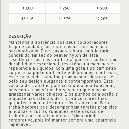
+ 100
+ 250
+ 500
46,11€
44,37€
42,20€
DESCRIÇÃO
Mantenha a aparência dos seus colaboradores
limpa e cuidada com este casaco antimanchas
personalizado. É um casaco laboral publicitário
concebido em tecido beaver nylon de alta
resistência com costura tripla, que lhe confere uma
durabilidade excecional, resistência a manchas e
repelência a líquidos. Com uma gola tipo camiseiro,
corpete na parte da frente e debrum em contraste,
este casaco de trabalho promocional destaca-se
pelo seu design elegante e contemporâneo. Este
casaco de trabalho publicitário é ainda funcional,
pois conta com vários bolsos para que possam
armazenar vários objetos. E os punhos com botão e
o ajuste nas laterais da cintura com presilhas
garantem um ajuste confortável ao corpo. Para
trabalhadores que desempenham tarefas propicias
a nódoas e outras sujidades, este casaco de
trabalho personalizado é um ótimo brinde
corporativo, pois irá manter sempre uma aparência
impecável.