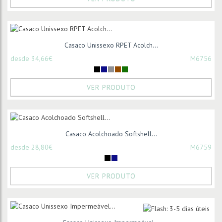
Casaco Unissexo RPET Acolch...
desde 34,66€
M6756
VER PRODUTO
Casaco Acolchoado Softshell...
desde 28,80€
M6759
VER PRODUTO