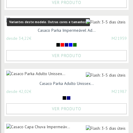
VER PRODUTO
Variantes deste modelo. Outras cores e tamanhos:
Casaco Parka Impermeável Ad...
desde 34,22€
M21959
VER PRODUTO
Casaco Parka Adulto Unissex...
desde 42,02€
M21987
VER PRODUTO