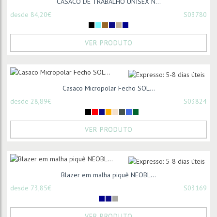
CASACO DE TRABALHO UNISEX N...
desde 84,20€
S03780
VER PRODUTO
Casaco Micropolar Fecho SOL...
desde 28,89€
S03824
VER PRODUTO
Blazer em malha piquê NEOBL...
desde 73,85€
S03169
VER PRODUTO