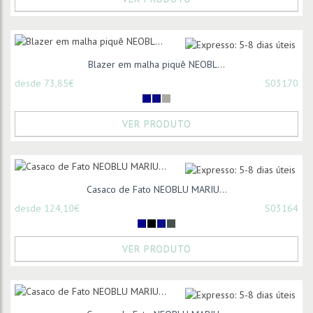
Blazer em malha piquê NEOBL...
desde 73,85€
S03170
VER PRODUTO
Casaco de Fato NEOBLU MARIU...
desde 124,10€
S03164
VER PRODUTO