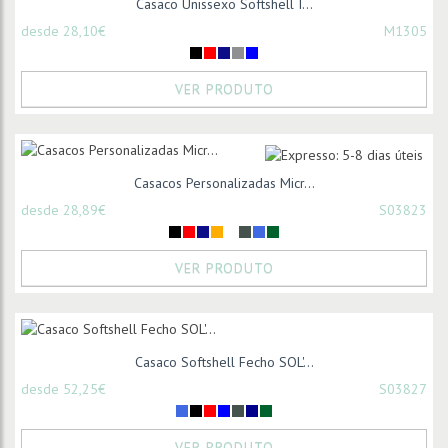
Casaco Unissexo Softshell I...
desde 28,10€
M1305
VER PRODUTO
Casacos Personalizadas Micr...
desde 28,89€
S03823
VER PRODUTO
Casaco Softshell Fecho SOL'...
desde 52,25€
S03827
VER PRODUTO