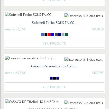
Softshell Fecho SOL'S FALCO...
desde 52,25€
S03828
VER PRODUTO
Casacos Personalizados Comp...
desde 89,38€
S03793
VER PRODUTO