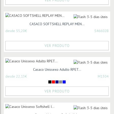
VER PRODUTO
CASACO SOFTSHELL REPLAY MEN...
desde 55,20€
S46602B
VER PRODUTO
Casaco Unissexo Adulto RPET...
desde 22,13€
M1304
VER PRODUTO