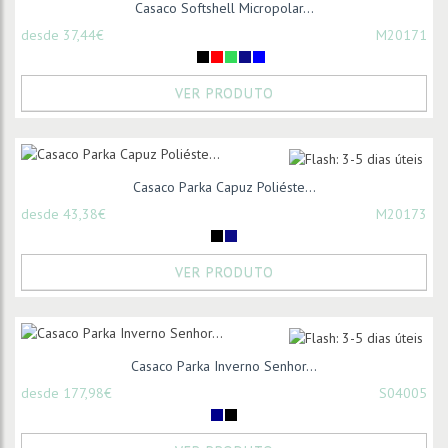
Casaco Softshell Micropolar...
desde 37,44€
M20171
VER PRODUTO
Casaco Parka Capuz Poliéste...
desde 43,38€
M20173
VER PRODUTO
Casaco Parka Inverno Senhor...
desde 177,98€
S04005