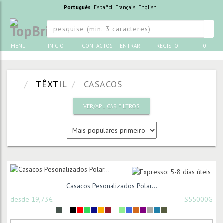
Português
Español
Français
English
MENU
INÍCIO
CONTACTOS
ENTRAR
REGISTO
0
TÊXTIL
CASACOS
VER/APLICAR FILTROS
Casacos Pesonalizados Polar...
desde 19,73€
S55000G