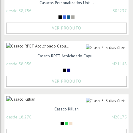
Casacos Personalizados Unis...
desde 38,75€
S04237
VER PRODUTO
Casaco RPET Acolchoado Capu...
desde 38,05€
M21148
VER PRODUTO
Casaco Killian
desde 18,27€
M20175