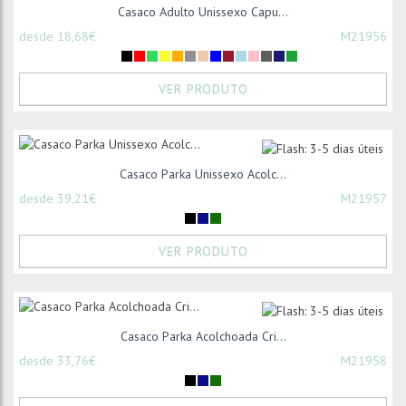
Casaco Adulto Unissexo Capu...
desde 18,68€
M21956
VER PRODUTO
Casaco Parka Unissexo Acolc...
desde 39,21€
M21957
VER PRODUTO
Casaco Parka Acolchoada Cri...
desde 33,76€
M21958