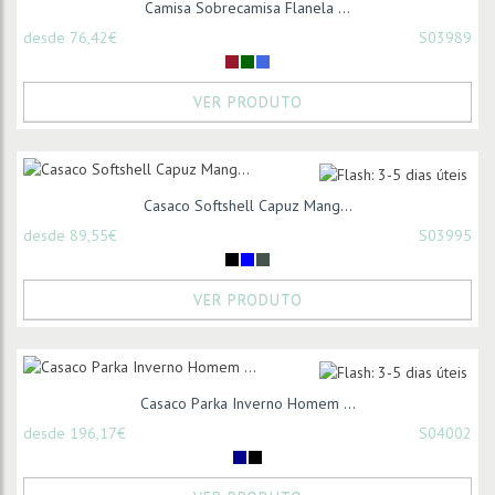
Camisa Sobrecamisa Flanela ...
desde 76,42€
S03989
VER PRODUTO
Casaco Softshell Capuz Mang...
desde 89,55€
S03995
VER PRODUTO
Casaco Parka Inverno Homem ...
desde 196,17€
S04002