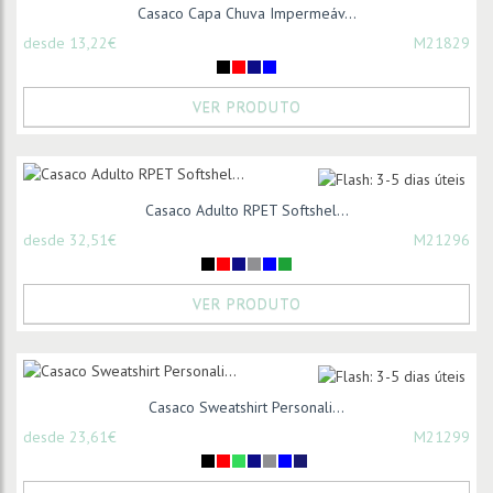
Casaco Capa Chuva Impermeáv...
desde 13,22€
M21829
VER PRODUTO
Casaco Adulto RPET Softshel...
desde 32,51€
M21296
VER PRODUTO
Casaco Sweatshirt Personali...
desde 23,61€
M21299