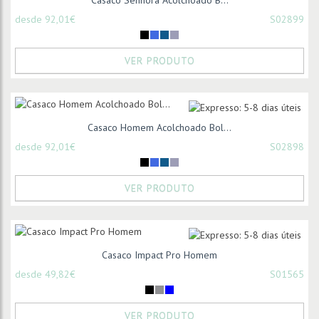
Casaco Senhora Acolchoado B...
desde 92,01€
S02899
VER PRODUTO
Casaco Homem Acolchoado Bol...
desde 92,01€
S02898
VER PRODUTO
Casaco Impact Pro Homem
desde 49,82€
S01565
VER PRODUTO