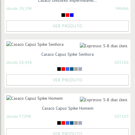
Casaco Unissexo Impermeável...
desde 28,19€
M6466
VER PRODUTO
Casaco Capuz Spike Senhora
desde 28,43€
S03106
VER PRODUTO
Casaco Capuz Spike Homem
desde 37,09€
S03105
VER PRODUTO