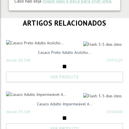
Caso não seja
clique aqui e peça para criar uma
.
ARTIGOS RELACIONADOS
Casaco Preto Adulto Acolcho...
desde 68,50€
CH9762P
VER PRODUTO
Casaco Adulto Impermeável A...
desde 39,18€
CH16000
VER PRODUTO