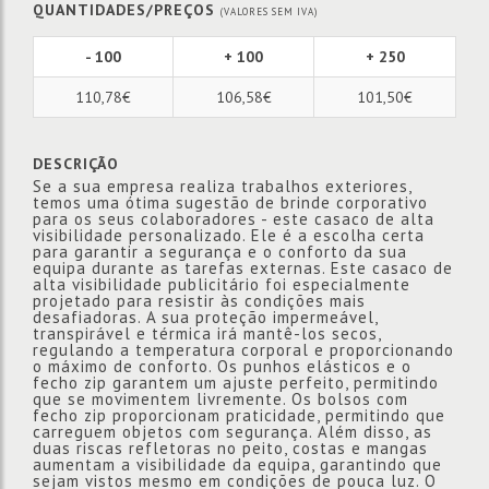
QUANTIDADES/PREÇOS
(VALORES SEM IVA)
- 100
+ 100
+ 250
110,78€
106,58€
101,50€
DESCRIÇÃO
Se a sua empresa realiza trabalhos exteriores,
temos uma ótima sugestão de brinde corporativo
para os seus colaboradores - este casaco de alta
visibilidade personalizado. Ele é a escolha certa
para garantir a segurança e o conforto da sua
equipa durante as tarefas externas. Este casaco de
alta visibilidade publicitário foi especialmente
projetado para resistir às condições mais
desafiadoras. A sua proteção impermeável,
transpirável e térmica irá mantê-los secos,
regulando a temperatura corporal e proporcionando
o máximo de conforto. Os punhos elásticos e o
fecho zip garantem um ajuste perfeito, permitindo
que se movimentem livremente. Os bolsos com
fecho zip proporcionam praticidade, permitindo que
carreguem objetos com segurança. Além disso, as
duas riscas refletoras no peito, costas e mangas
aumentam a visibilidade da equipa, garantindo que
sejam vistos mesmo em condições de pouca luz. O