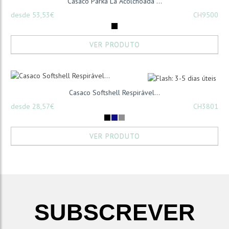
Casaco Parka Lã Acolchoada ...
desde 53,53€
CH9500
VER PRODUTO
Casaco Softshell Respirável...
desde 28,57€
CH3801
VER PRODUTO
SUBSCREVER