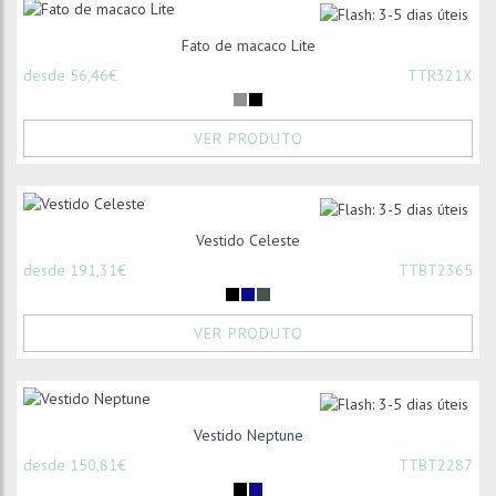
Fato de macaco Lite
desde 56,46€
TTR321X
VER PRODUTO
Vestido Celeste
desde 191,31€
TTBT2365
VER PRODUTO
Vestido Neptune
desde 150,81€
TTBT2287