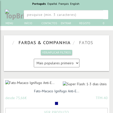
Português
Español
Français
English
MENU
INÍCIO
CONTACTOS
ENTRAR
REGISTO
0
FARDAS & COMPANHIA
FATOS
VER/APLICAR FILTROS
Fato-Macaco Ignífugo Anti-E...
desde 75,66€
TFM-40
VER PRODUTO