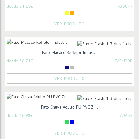
desde 81,11€
A36077
VER PRODUTO
Fato-Macaco Refletor Indust...
desde 36,74€
TAFM20R
VER PRODUTO
Fato Chuva Adulto PU PVC Zi...
desde 36,98€
TA0462
VER PRODUTO