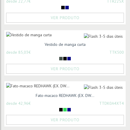
desde 22,77€
TTR225X
VER PRODUTO
Vestido de manga curta
desde 85,03€
TTK500
VER PRODUTO
Fato-macaco REDHAWK (EX. DW...
desde 42,96€
TTDK0A4XT4
VER PRODUTO