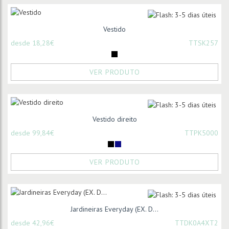
Vestido
desde 18,28€
TTSK257
VER PRODUTO
Vestido direito
desde 99,84€
TTPK5000
VER PRODUTO
Jardineiras Everyday (EX. D...
desde 42,96€
TTDK0A4XT2