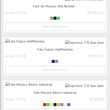
Fato do Macaco Alta Resistê...
desde 63,37€
WTWF4150
VER PRODUTO
Fato Future AntiManchas
desde 70,18€
WTWF1900
VER PRODUTO
Fato Macaco Básico Industrial
desde 37,90€
WTB2000