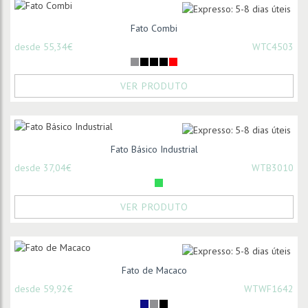
Fato Combi
desde 55,34€
WTC4503
VER PRODUTO
Fato Básico Industrial
desde 37,04€
WTB3010
VER PRODUTO
Fato de Macaco
desde 59,92€
WTWF1642