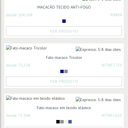
MACACÃO TECIDO ANTI-FOGO
desde 104,26€
R9404
VER PRODUTO
Fato-macaco Tricolor
desde 75,22€
WTWF2720
VER PRODUTO
Fato-macaco em tecido elástico
desde 73,50€
WTWF2620