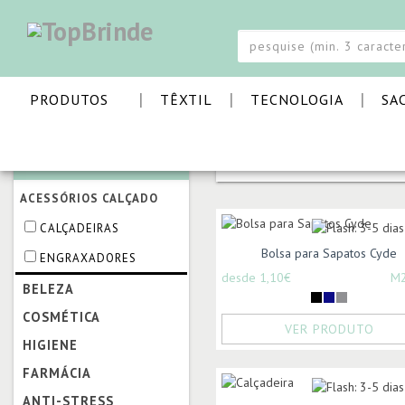
|
|
|
PRODUTOS
TÊXTIL
TECNOLOGIA
SA
CATEGORIAS
PÁGINA INICIAL
BELEZA
ACESSÓRIOS CALÇADO
CALÇADEIRAS
Bolsa para Sapatos Cyde
ENGRAXADORES
desde 1,10€
M
BELEZA
COSMÉTICA
VER PRODUTO
HIGIENE
FARMÁCIA
ANTI-STRESS