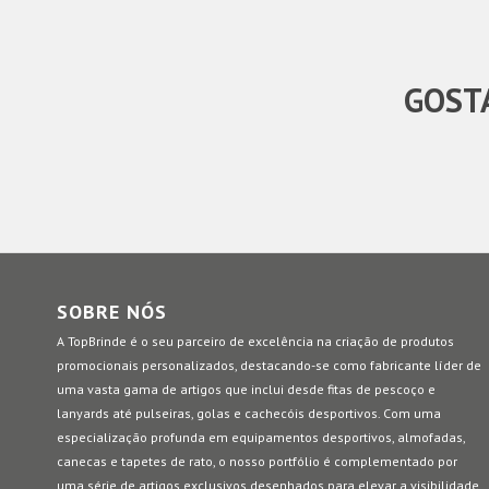
GOSTA
SOBRE NÓS
A TopBrinde é o seu parceiro de excelência na criação de produtos
promocionais personalizados, destacando-se como fabricante líder de
uma vasta gama de artigos que inclui desde fitas de pescoço e
lanyards até pulseiras, golas e cachecóis desportivos. Com uma
especialização profunda em equipamentos desportivos, almofadas,
canecas e tapetes de rato, o nosso portfólio é complementado por
uma série de artigos exclusivos desenhados para elevar a visibilidade