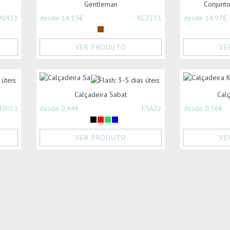
Gentleman
Conjunt
90431
desde 14,15€
KC2231
desde 14,97€
VER PRODUTO
VE
Calçadeira Sabat
Calç
ENI21
desde 0,44€
ESA22
desde 0,56€
VER PRODUTO
VE