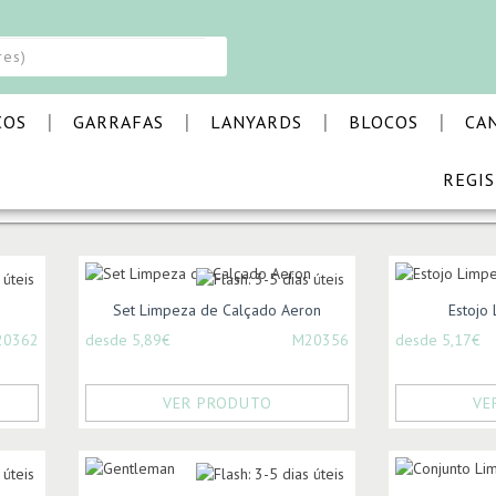
|
|
|
|
COS
GARRAFAS
LANYARDS
BLOCOS
CA
REGI
 E SAÚDE
Set Limpeza de Calçado Aeron
Estojo
20362
desde 5,89€
M20356
desde 5,17€
VER PRODUTO
VE