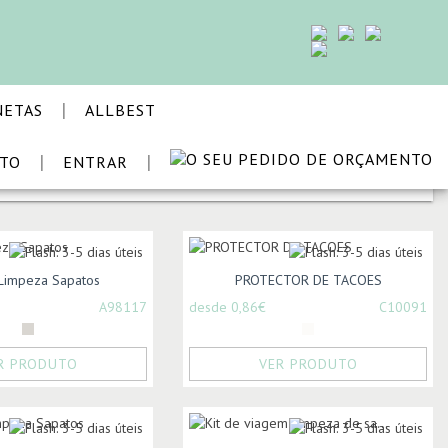
|
NETAS
ALLBEST
|
|
STO
ENTRAR
ORDENAR POR:
 Limpeza Sapatos
PROTECTOR DE TACOES
A98117
desde 0,86€
C10091
R PRODUTO
VER PRODUTO