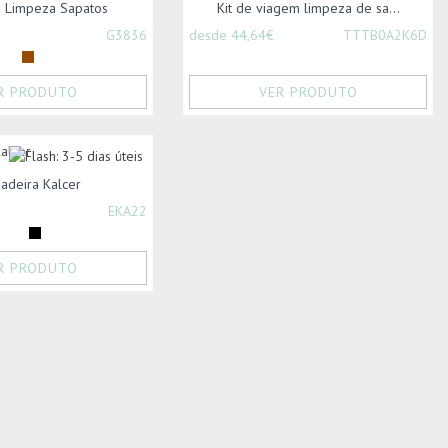
o Limpeza Sapatos
Kit de viagem limpeza de sa...
G3836
desde 44,64€
TTTB0A2K6D
R PRODUTO
VER PRODUTO
adeira Kalcer
EKA22
R PRODUTO