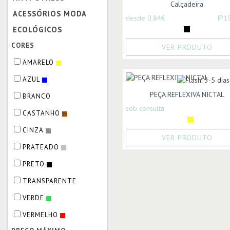
Calçadeira
ACESSÓRIOS MODA
desde 0,84€
IP1
ECOLÓGICOS
CORES
VER PRODUTO
AMARELO
AZUL
PEÇA REFLEXIVA NICTAL
BRANCO
sob consulta
CASTANHO
CINZA
VER PRODUTO
PRATEADO
PRETO
TRANSPARENTE
VERDE
VERMELHO