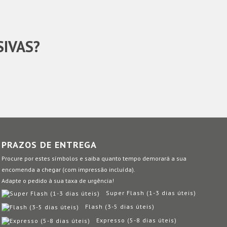
SIVAS?
PRAZOS DE ENTREGA
Procure por estes símbolos e saiba quanto tempo demorará a sua
encomenda a chegar (com impressão incluída).
Adapte o pedido à sua taxa de urgência!
Super Flash (1-3 dias úteis)
Flash (3-5 dias úteis)
Expresso (5-8 dias úteis)