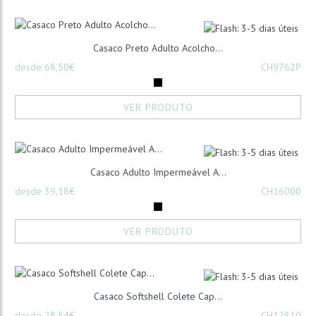
Casaco Preto Adulto Acolcho...
desde 68,50€
CH9762P
VER PRODUTO
Casaco Adulto Impermeável A...
desde 39,18€
CH16000
VER PRODUTO
Casaco Softshell Colete Cap...
desde 28,54€
CH12810