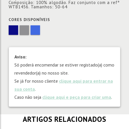
Composição: 100% algodão. Faz conjunto com a refª
WTB1456. Tamanhos: 50-64
CORES DISPONÍVEIS
Aviso:
Só poderá encomendar se estiver registado(a) como
revendedor(a) no nosso site.
Se já for nosso cliente
clique aqui para entrar na
sua conta
.
Caso não seja
clique aqui e peça para criar uma
.
ARTIGOS RELACIONADOS