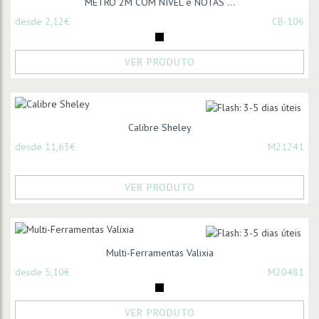
METRO 2M COM NIVEL e NOTAS ...
desde 2,12€
CB-106
VER PRODUTO
Calibre Sheley
desde 11,63€
M21241
VER PRODUTO
Multi-Ferramentas Valixia
desde 5,10€
M20481
VER PRODUTO