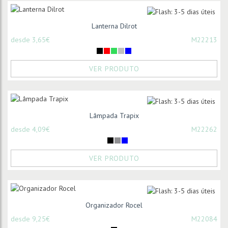
Lanterna Dilrot
desde 3,65€
M22213
VER PRODUTO
Lâmpada Trapix
desde 4,09€
M22262
VER PRODUTO
Organizador Rocel
desde 9,25€
M22084