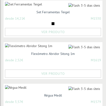
Set Ferramentas Teigel
desde 14,21€
M1530
VER PRODUTO
Flexómetro Abridor Sitong 1m
desde 2,52€
M1619
VER PRODUTO
Régua Medil
desde 3,57€
M1579