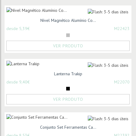
Nível Magnético Alumínio Co...
desde 5,39€
M22423
VER PRODUTO
Lanterna Trakip
desde 9,40€
M22070
VER PRODUTO
Conjunto Set Ferramentas Ca...
desde 8,53€
M22392