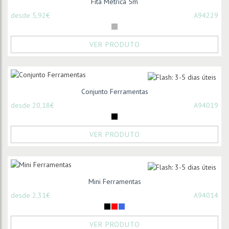
Fita Métrica 5m
desde 5,92€
A94229
VER PRODUTO
Conjunto Ferramentas
desde 20,18€
A94019
VER PRODUTO
Mini Ferramentas
desde 2,31€
A94014
VER PRODUTO