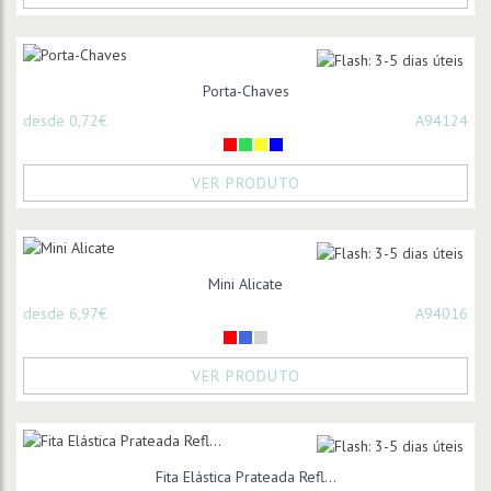
Porta-Chaves
desde 0,72€
A94124
VER PRODUTO
Mini Alicate
desde 6,97€
A94016
VER PRODUTO
Fita Elástica Prateada Refl...