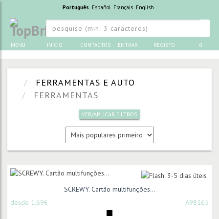
Português
Español
Français
English
MENU
INÍCIO
CONTACTOS
ENTRAR
REGISTO
0
FERRAMENTAS E AUTO
FERRAMENTAS
VER/APLICAR FILTROS
SCREWY. Cartão multifunções...
desde 1,69€
A98165