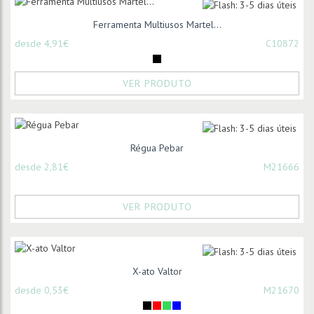
Ferramenta Multiusos Martel...
desde 4,91€
C10872
VER PRODUTO
Régua Pebar
desde 2,81€
M21666
VER PRODUTO
X-ato Valtor
desde 0,53€
M21670