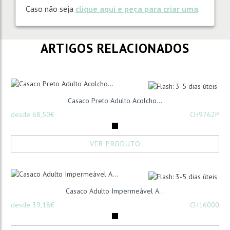
Caso não seja
clique aqui e peça para criar uma
.
ARTIGOS RELACIONADOS
Casaco Preto Adulto Acolcho...
desde 68,50€
CH9762P
VER PRODUTO
Casaco Adulto Impermeável A...
desde 39,18€
CH16000