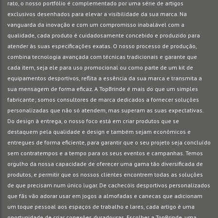
rato, o nosso portfólio é complementado por uma série de artigos
exclusivos desenhados para elevar a visibilidade da sua marca. Na
vanguarda da inovação e com um compromisso inabalável com a
qualidade, cada produto é cuidadosamente concebido e produzido para
atender às suas especificações exatas. O nosso processo de produção,
combina tecnologia avançada com técnicas tradicionais e garante que
cada item, seja ele para uso promocional ou como parte de um kit de
equipamentos desportivos, reflita a essência da sua marca e transmita a
sua mensagem de forma eficaz. A TopBrinde é mais do que um simples
fabricante; somos consultores de marca dedicados a fornecer soluções
personalizadas que não só atendem, mas superam as suas expectativas.
Do design à entrega, o nosso foco está em criar produtos que se
destaquem pela qualidade e design e também sejam econômicos e
entregues de forma eficiente, para garantir que o seu projeto seja concluído
sem contratempos e a tempo para os seus eventos e campanhas. Temos
orgulho da nossa capacidade de oferecer uma gama tão diversificada de
produtos, e permitir que os nossos clientes encontrem todas as soluções
de que precisam num único lugar. De cachecóis desportivos personalizados
que fãs vão adorar usar em jogos a almofadas e canecas que adicionam
um toque pessoal aos espaços de trabalho e lares, cada artigo é uma
oportunidade de criar conexões duradouras. Escolher a TopBrinde, uma