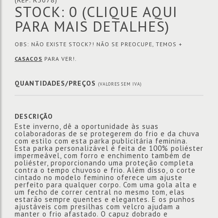
(REF: R5078)
STOCK: 0
(CLIQUE AQUI
PARA MAIS DETALHES)
OBS: NÃO EXISTE STOCK?! NÃO SE PREOCUPE, TEMOS +
CASACOS
PARA VER!.
QUANTIDADES/PREÇOS
(VALORES SEM IVA)
DESCRIÇÃO
Este inverno, dê a oportunidade às suas
colaboradoras de se protegerem do frio e da chuva
com estilo com esta parka publicitária feminina.
Esta parka personalizável é feita de 100% poliéster
impermeável, com forro e enchimento também de
poliéster, proporcionando uma proteção completa
contra o tempo chuvoso e frio. Além disso, o corte
cintado no modelo feminino oferece um ajuste
perfeito para qualquer corpo. Com uma gola alta e
um fecho de correr central no mesmo tom, elas
estarão sempre quentes e elegantes. E os punhos
ajustáveis com presilhas com velcro ajudam a
manter o frio afastado. O capuz dobrado e