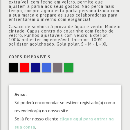
extraível, com fecho em velcro, permite que
ajustem a parka aos seus gostos. Não perca mais
tempo, compre agora esta parka personalizada com
a sua marca e prepare as suas colaboradoras para
enfrentarem o inverno com elegância!
Casaco de senhora à prova de água e vento. Modelo
cintado. Capuz dentro do colarinho com fecho de
velcro. Punhos ajustáveis com velcro. Exterior:
100% poliéster impermeável. Interior: 100%
poliéster acolchoado. Gola polar. S - M - L - XL
CORES DISPONÍVEIS
Aviso:
Só poderá encomendar se estiver registado(a) como
revendedor(a) no nosso site.
Se já for nosso cliente
clique aqui para entrar na
sua conta
.