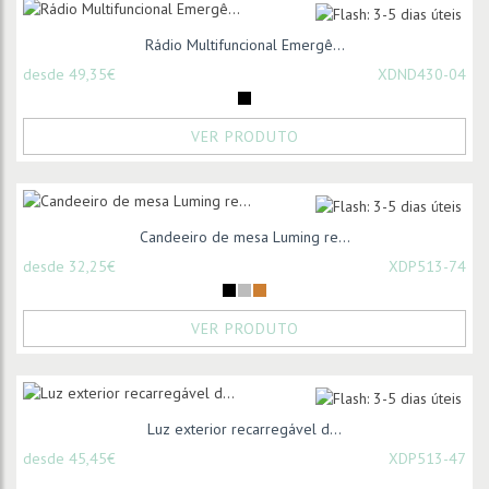
Rádio Multifuncional Emergê...
desde 49,35€
XDND430-04
VER PRODUTO
Candeeiro de mesa Luming re...
desde 32,25€
XDP513-74
VER PRODUTO
Luz exterior recarregável d...
desde 45,45€
XDP513-47