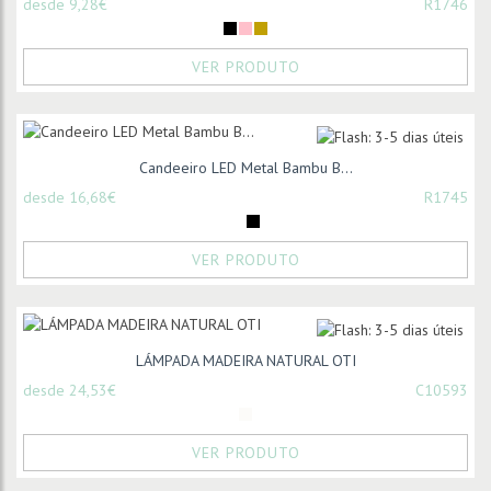
desde 9,28€
R1746
VER PRODUTO
Candeeiro LED Metal Bambu B...
desde 16,68€
R1745
VER PRODUTO
LÁMPADA MADEIRA NATURAL OTI
desde 24,53€
C10593
VER PRODUTO