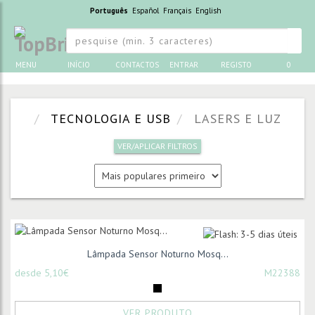
Português
Español
Français
English
MENU
INÍCIO
CONTACTOS
ENTRAR
REGISTO
0
TECNOLOGIA E USB
LASERS E LUZ
VER/APLICAR FILTROS
Lâmpada Sensor Noturno Mosq...
desde 5,10€
M22388
VER PRODUTO