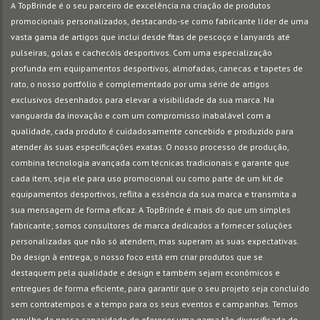
A TopBrinde é o seu parceiro de excelência na criação de produtos
promocionais personalizados, destacando-se como fabricante líder de uma
vasta gama de artigos que inclui desde fitas de pescoço e lanyards até
pulseiras, golas e cachecóis desportivos. Com uma especialização
profunda em equipamentos desportivos, almofadas, canecas e tapetes de
rato, o nosso portfólio é complementado por uma série de artigos
exclusivos desenhados para elevar a visibilidade da sua marca. Na
vanguarda da inovação e com um compromisso inabalável com a
qualidade, cada produto é cuidadosamente concebido e produzido para
atender às suas especificações exatas. O nosso processo de produção,
combina tecnologia avançada com técnicas tradicionais e garante que
cada item, seja ele para uso promocional ou como parte de um kit de
equipamentos desportivos, reflita a essência da sua marca e transmita a
sua mensagem de forma eficaz. A TopBrinde é mais do que um simples
fabricante; somos consultores de marca dedicados a fornecer soluções
personalizadas que não só atendem, mas superam as suas expectativas.
Do design à entrega, o nosso foco está em criar produtos que se
destaquem pela qualidade e design e também sejam econômicos e
entregues de forma eficiente, para garantir que o seu projeto seja concluído
sem contratempos e a tempo para os seus eventos e campanhas. Temos
orgulho da nossa capacidade de oferecer uma gama tão diversificada de