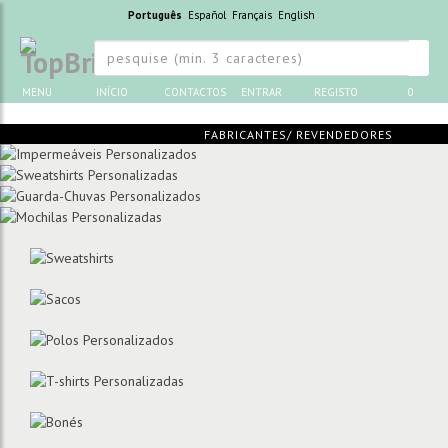
Português
Español
Français
English
MENU
INÍCIO
CONTACTOS
ENTRAR
REGISTO
0
FABRICANTES/ REVENDEDORES