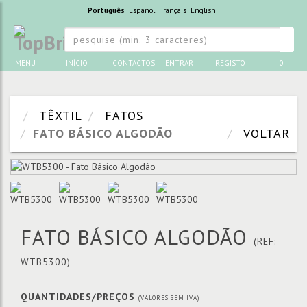
Português
Español
Français
English
MENU
INÍCIO
CONTACTOS
ENTRAR
REGISTO
0
TÊXTIL
FATOS
FATO BÁSICO ALGODÃO
VOLTAR
FATO BÁSICO ALGODÃO
(REF:
WTB5300)
QUANTIDADES/PREÇOS
(VALORES SEM IVA)