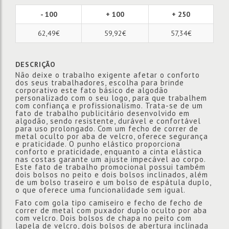
- 100
+ 100
+ 250
62,49€
59,92€
57,34€
DESCRIÇÃO
Não deixe o trabalho exigente afetar o conforto
dos seus trabalhadores, escolha para brinde
corporativo este fato básico de algodão
personalizado com o seu logo, para que trabalhem
com confiança e profissionalismo. Trata-se de um
fato de trabalho publicitário desenvolvido em
algodão, sendo resistente, durável e confortável
para uso prolongado. Com um fecho de correr de
metal oculto por aba de velcro, oferece segurança
e praticidade. O punho elástico proporciona
conforto e praticidade, enquanto a cinta elástica
nas costas garante um ajuste impecável ao corpo.
Este fato de trabalho promocional possui também
dois bolsos no peito e dois bolsos inclinados, além
de um bolso traseiro e um bolso de espátula duplo,
o que oferece uma funcionalidade sem igual.
Fato com gola tipo camiseiro e fecho de fecho de
correr de metal com puxador duplo oculto por aba
com velcro. Dois bolsos de chapa no peito com
lapela de velcro, dois bolsos de abertura inclinada