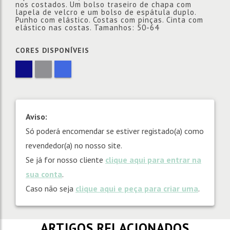
nos costados. Um bolso traseiro de chapa com
lapela de velcro e um bolso de espátula duplo.
Punho com elástico. Costas com pinças. Cinta com
elástico nas costas. Tamanhos: 50-64
CORES DISPONÍVEIS
Aviso:
Só poderá encomendar se estiver registado(a) como
revendedor(a) no nosso site.
Se já for nosso cliente
clique aqui para entrar na
sua conta
.
Caso não seja
clique aqui e peça para criar uma
.
ARTIGOS RELACIONADOS