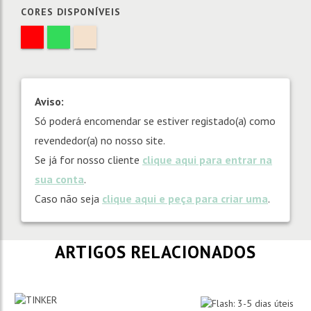
CORES DISPONÍVEIS
Aviso:
Só poderá encomendar se estiver registado(a) como
revendedor(a) no nosso site.
Se já for nosso cliente
clique aqui para entrar na
sua conta
.
Caso não seja
clique aqui e peça para criar uma
.
ARTIGOS RELACIONADOS