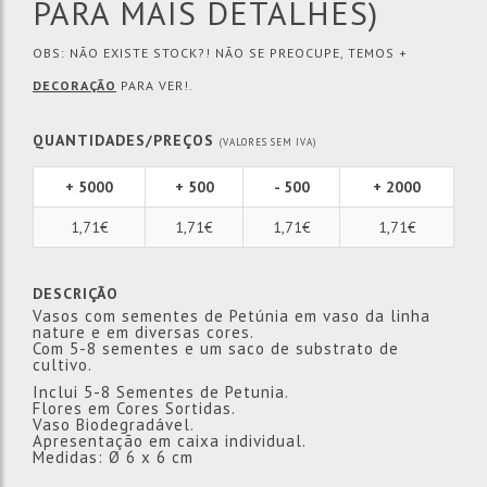
PARA MAIS DETALHES)
OBS: NÃO EXISTE STOCK?! NÃO SE PREOCUPE, TEMOS +
DECORAÇÃO
PARA VER!.
QUANTIDADES/PREÇOS
(VALORES SEM IVA)
+ 5000
+ 500
- 500
+ 2000
1,71€
1,71€
1,71€
1,71€
DESCRIÇÃO
Vasos com sementes de Petúnia em vaso da linha
nature e em diversas cores.
Com 5-8 sementes e um saco de substrato de
cultivo.
Inclui 5-8 Sementes de Petunia.
Flores em Cores Sortidas.
Vaso Biodegradável.
Apresentação em caixa individual.
Medidas: Ø 6 x 6 cm