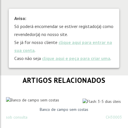
Aviso:
Só poderá encomendar se estiver registado(a) como
revendedor(a) no nosso site.
Se já for nosso cliente
clique aqui para entrar na
sua conta
.
Caso não seja
clique aqui e peça para criar uma
.
ARTIGOS RELACIONADOS
Banco de campo sem costas
sob consulta
CH30003