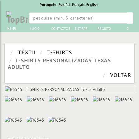
Português
Español
Français
English
MENU
INÍCIO
CONTACTOS
ENTRAR
REGISTO
0
TÊXTIL
T-SHIRTS
T-SHIRTS PERSONALIZADAS TEXAS
ADULTO
VOLTAR