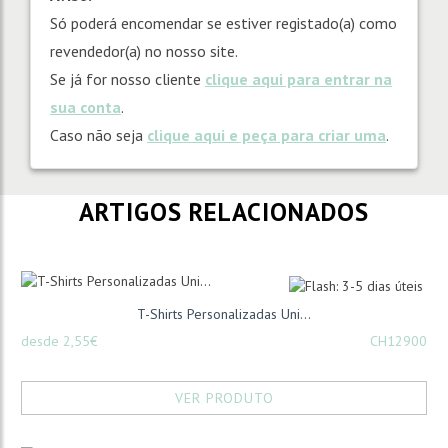
Só poderá encomendar se estiver registado(a) como
revendedor(a) no nosso site.
Se já for nosso cliente
clique aqui para entrar na
sua conta
.
Caso não seja
clique aqui e peça para criar uma
.
ARTIGOS RELACIONADOS
T-Shirts Personalizadas Uni...
desde 2,55€
CH12900
VER PRODUTO