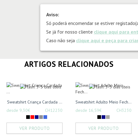
Aviso:
Só poderá encomendar se estiver registado(a
Se já for nosso cliente
clique aqui para en
Caso não seja
clique aqui e peça para cri
ARTIGOS RELACIONADOS
Sweatshirt Criança Cardada ...
Sweatshirt Adulto Meio Fech...
desde 9,30€
CH12230
desde 16,59€
CH3230
VER PRODUTO
VER PRODUTO