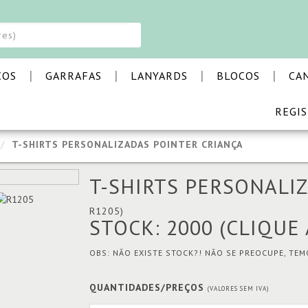
elhor experiência de navegação. Ao continuar a navegar no nosso site está
|
|
|
|
COS
GARRAFAS
LANYARDS
BLOCOS
CA
REGI
T-SHIRTS PERSONALIZADAS POINTER CRIANÇA
T-SHIRTS PERSONALI
R1205)
STOCK: 2000
(CLIQUE
OBS: NÃO EXISTE STOCK?! NÃO SE PREOCUPE, TE
QUANTIDADES/PREÇOS
(VALORES SEM IVA)