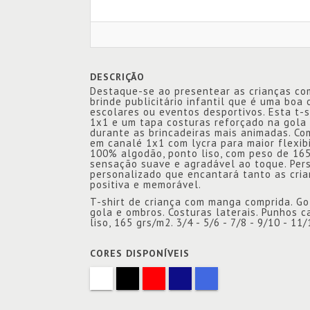
DESCRIÇÃO
Destaque-se ao presentear as crianças co
brinde publicitário infantil que é uma boa 
escolares ou eventos desportivos. Esta t-
1x1 e um tapa costuras reforçado na gola 
durante as brincadeiras mais animadas. Com
em canalé 1x1 com lycra para maior flexib
100% algodão, ponto liso, com peso de 165 
sensação suave e agradável ao toque. Per
personalizado que encantará tanto as cri
positiva e memorável.
T-shirt de criança com manga comprida. Go
gola e ombros. Costuras laterais. Punhos 
liso, 165 grs/m2. 3/4 - 5/6 - 7/8 - 9/10 - 11/
CORES DISPONÍVEIS