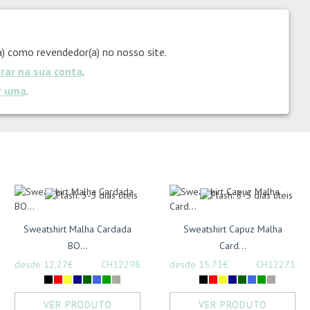
) como revendedor(a) no nosso site.
trar na sua conta
.
ar uma
.
Sweatshirt Malha Cardada
Sweatshirt Capuz Malha
BO...
Card...
desde 12,27€
CH12298
desde 15,73€
CH12271
VER PRODUTO
VER PRODUTO