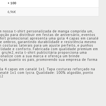
+ 100
6,96€
m nossa t-shirt personalizada de manga comprida um,
opção para distribuir em festas de aniversário, eventos
shirt promocional apresenta uma gola 4 capas em canalé
e ombros, garantindo durabilidade e resistência mesmo
 costuras laterais para um ajuste perfeito, e punhos
ilidade e conforto. Fabricada com qualidade premium em
grs/m2, esta t-shirt publicitária proporciona uma
sonalize com a sua marca e ofereça um brinde
anças quanto os pais, promovendo sua empresa de forma
la 4 capas em canalé 1x1. Tapa costuras reforçado na
canalé 1x1 com lycra. Qualidade: 100% algodão, ponto
12