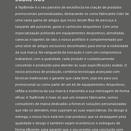
A TopBrinde é o seu parceiro de excelência na criação de produtos
promocionais personalizados, destacando-se como fabricante líder de
uma vasta gama de artigos que inclui desde fitas de pescoço e
lanyards até pulseiras, golas e cachecóis desportivos. Com uma
especialização profunda em equipamentos desportivos, almofadas,
canecas e tapetes de rato, o nosso portfólio é complementado por
uma série de artigos exclusivos desenhados para elevar a visibilidade
da sua marca. Na vanguarda da inovação e com um compromisso
inabalável com a qualidade, cada produto é cuidadosamente
concebido e produzido para atender às suas especificações exatas. O
nosso processo de produção, combina tecnologia avançada com
técnicas tradicionais e garante que cada item, seja ele para uso
promocional ou como parte de um kit de equipamentos desportivos,
reflita a essência da sua marca e transmita a sua mensagem de forma
eficaz. A TopBrinde é mais do que um simples fabricante; somos
consultores de marca dedicados a fornecer soluções personalizadas
que não só atendem, mas superam as suas expectativas. Do design à
entrega, o nosso foco está em criar produtos que se destaquem pela
qualidade e design e também sejam econômicos e entregues de
forma eficiente, para garantir que o seu projeto seja concluído sem