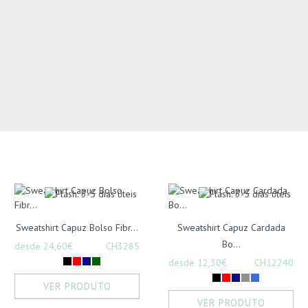
Sweatshirt Capuz Bolso Fibr...
Sweatshirt Capuz Cardada
Bo...
desde 24,60€
CH3285
desde 12,30€
CH12240
VER PRODUTO
VER PRODUTO