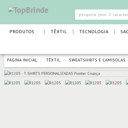
Este website usa cookies para lhe proporcionar um melhor serviço e uma m
OK
|
|
|
PRODUTOS
TÊXTIL
TECNOLOGIA
SA
PÁGINA INICIAL
TÊXTIL
SWEATSHIRTS E CAMISOLAS