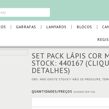
|
|
|
|
COS
GARRAFAS
LANYARDS
BLOCOS
CA
REGI
CK LÁPIS COR MADEIRA CAIXA BIRD
SET PACK LÁPIS COR 
STOCK: 440167
(CLIQU
DETALHES)
OBS: NÃO EXISTE STOCK?! NÃO SE PREOCUPE, TE
QUANTIDADES/PREÇOS
(VALORES SEM IVA)