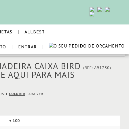
|
NETAS
ALLBEST
|
|
STO
ENTRAR
VOLTAR
MADEIRA CAIXA BIRD
(REF: A91750)
E AQUI PARA MAIS
MOS +
COLORIR
PARA VER!.
+ 100