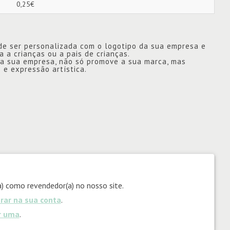
0,25€
de ser personalizada com o logotipo da sua empresa e
a a crianças ou a pais de crianças.
da sua empresa, não só promove a sua marca, mas
e expressão artística.
) como revendedor(a) no nosso site.
trar na sua conta
.
ar uma
.