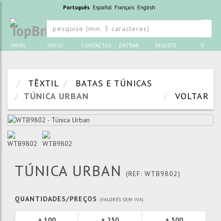
Português
Español
Français
English
MENU
INÍCIO
CONTACTOS
ENTRAR
REGISTO
0
TÊXTIL
BATAS E TÚNICAS
TÚNICA URBAN
VOLTAR
TÚNICA URBAN
(REF: WTB9802)
QUANTIDADES/PREÇOS
(VALORES SEM IVA)
+ 100
+ 250
+ 500