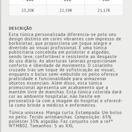
23,20€
22,19€
21,17€
DESCRIÇÃO
Esta túnica personalizada diferencia-se pelo seu
design distinto em cores vibrantes com impresso de
borboletas, que proporciona um toque alegre e
divertido ao visual profissional. É uma túnica
publicitária concebida em poliéster e algodão,
sendo leve, confortável e resistente ao desgaste
do uso diário. As aberturas laterais proporcionam
conforto e liberdade de movimento. O colarinho
cruzado traz um toque de sofisticação ao visual,
enquanto o bolso semi-embutido no peito oferece
praticidade e funcionalidade para armazenar
objetos essenciais. Além disso, esta túnica
promocional apresenta um acabamento que a
mantém livre de manchas. Esta túnica colorida dará
cor ao ambiente hospitalar, não hesite em
personalizá-la com a imagem do hospital e oferecê-
la como brinde a médicos e enfermeiros.
Túnica unissexo. Manga curta. Estampada. Um bolso
no peito. Tecido antimanchas. Composição: 65%
poliéster 35% algodão. Faz conjunto com a refª
WTM802. Tamanhos: S ao XXL