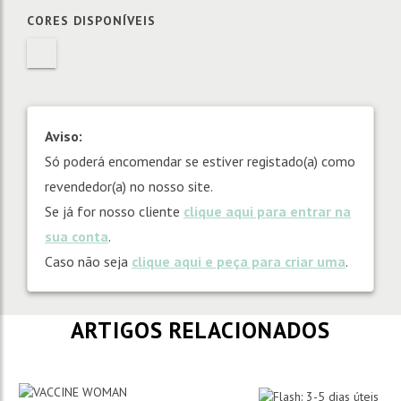
CORES DISPONÍVEIS
Aviso:
Só poderá encomendar se estiver registado(a) como
revendedor(a) no nosso site.
Se já for nosso cliente
clique aqui para entrar na
sua conta
.
Caso não seja
clique aqui e peça para criar uma
.
ARTIGOS RELACIONADOS