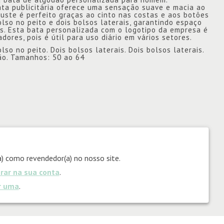
ta publicitária oferece uma sensação suave e macia ao
juste é perfeito graças ao cinto nas costas e aos botões
lso no peito e dois bolsos laterais, garantindo espaço
is. Esta bata personalizada com o logotipo da empresa é
ores, pois é útil para uso diário em vários setores.
o no peito. Dois bolsos laterais. Dois bolsos laterais.
ão. Tamanhos: 50 ao 64
) como revendedor(a) no nosso site.
trar na sua conta
.
ar uma
.