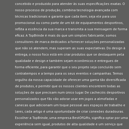
concebido e produzido para atender às suas especificações exatas. O
nosso processo de produção, combina tecnologia avançada com
técnicas tradicionais e garante que cada item, seja ele para uso
promocional ou como parte de um kit de equipamentos desportivos,
reflita a essência da sua marca e transmita a sua mensagem de forma
eficaz. A TopBrinde é mais do que um simples fabricante; somos
consultores de marca dedicados a fornecer soluções personalizadas
que não só atendem, mas superam as suas expectativas. Do design à
entrega, o nosso foco está em criar produtos que se destaquem pela
qualidade e design e também sejam econômicos e entregues de
forma eficiente, para garantir que o seu projeto seja concluído sem
contratempos e a tempo para os seus eventos e campanhas. Temos
orgulho da nossa capacidade de oferecer uma gama tão diversificada
de produtos, e permitir que os nossos clientes encontrem todas as
soluções de que precisam num único lugar. De cachecóis desportivos
personalizados que fãs vão adorar usar em jogos a almofadas e
canecas que adicionam um toque pessoal aos espaços de trabalho e
lares, cada artigo é uma oportunidade de criar conexões duradouras.
Escolher a TopBrinde, uma empresa BestOfGifts, significa optar por uma
experiência sem igual, produtos de alta qualidade e um serviço que