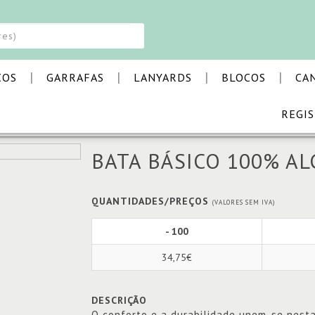
|
|
|
|
COS
GARRAFAS
LANYARDS
BLOCOS
CA
REGI
ÁSICO 100% ALGODÃO
BATA BÁSICO 100% A
QUANTIDADES/PREÇOS
(VALORES SEM IVA)
- 100
34,75€
DESCRIÇÃO
O conforto e a durabilidade unem-se nest