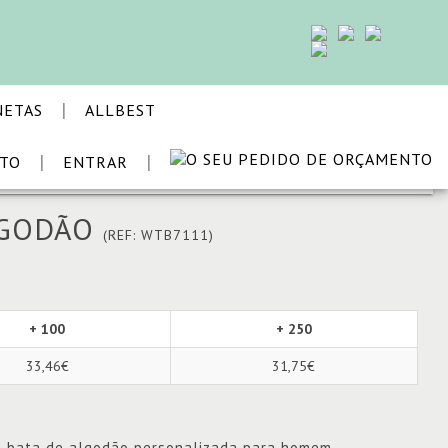
|
NETAS
ALLBEST
|
|
STO
ENTRAR
VOLTAR
LGODÃO
(REF: WTB7111)
+ 100
+ 250
33,46€
31,75€
a bata de algodão personalizada para homem.