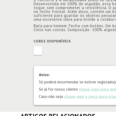
Desenvolvida em 100% de algodão, esta ba
toque, sem comprometer a resistência. O a
no fecho frontal. Além disso, contém um bo
suficiente para guardar os objetos pessoa
uma excelente ideia para brinde a colaborad
Bata para homem. Fecha com botões. Um bols
Cinto nas costas. Composição: 100% algod
CORES DISPONÍVEIS
Aviso:
Só poderá encomendar se estiver registado(a
Se já for nosso cliente
clique aqui para en
Caso não seja
clique aqui e peça para cri