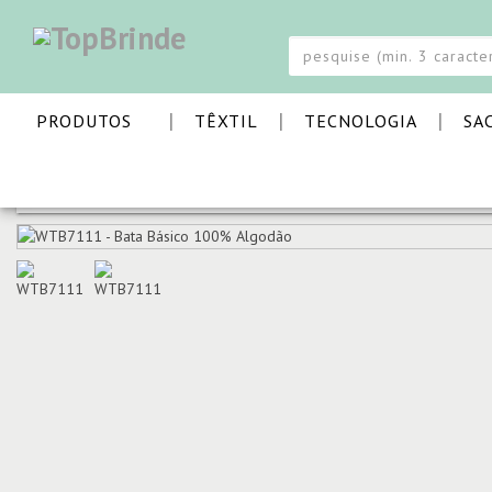
|
|
|
PRODUTOS
TÊXTIL
TECNOLOGIA
SA
PÁGINA INICIAL
TÊXTIL
BATAS E TÚNICAS
BATA B