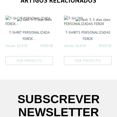
ARTIGOS RELACIONADOS
T-SHIRT PERSONALIZADA
T-SHIRTS PERSONALIZADAS
FEROX...
FEROX
desde 18,85€
R9084B
desde 18,85€
R9085B
VER PRODUTO
VER PRODUTO
SUBSCREVER
NEWSLETTER