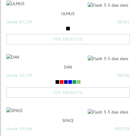
ULMUS
desde 83,13€
R8382
VER PRODUTO
DAN
desde 10,15€
R8306
VER PRODUTO
SPACE
desde 34,66€
R8323B