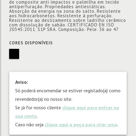
de composite anti impactos e palmilha em tecido
antiperfuração. Propriedades antiestáticas.
Absorção da energia na zona do salto. Resistente
aos hidrocarbonetos. Resistente à perfuração.
Resistente ao deslizamento sobre ladrilho cerâmico
com dissolução de sabão. CERTIFICADO EN ISO
20345:2011. S1P SRA. Composição: Pele. 36 ao 47
CORES DISPONÍVEIS
Aviso:
Só poderá encomendar se estiver registado(a) como
revendedor(a) no nosso site.
Se já for nosso cliente
clique aqui para entrar na
sua conta
.
Caso não seja
clique aqui e peça para criar uma
.