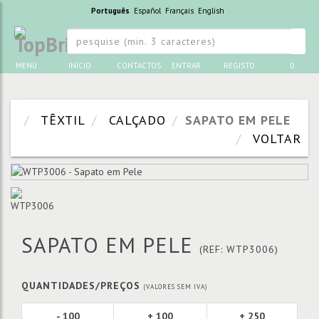
Português
Español
Français
English
MENU
INÍCIO
CONTACTOS
ENTRAR
REGISTO
0
TÊXTIL
CALÇADO
SAPATO EM PELE
VOLTAR
SAPATO EM PELE
(REF: WTP3006)
QUANTIDADES/PREÇOS
(VALORES SEM IVA)
- 100
+ 100
+ 250