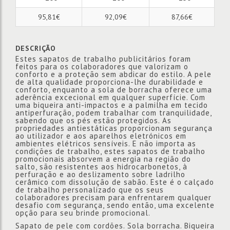
95,81€
92,09€
87,66€
DESCRIÇÃO
Estes sapatos de trabalho publicitários foram
feitos para os colaboradores que valorizam o
conforto e a proteção sem abdicar do estilo. A pele
de alta qualidade proporciona-lhe durabilidade e
conforto, enquanto a sola de borracha oferece uma
aderência excecional em qualquer superfície. Com
uma biqueira anti-impactos e a palmilha em tecido
antiperfuração, podem trabalhar com tranquilidade,
sabendo que os pés estão protegidos. As
propriedades antiestáticas proporcionam segurança
ao utilizador e aos aparelhos eletrónicos em
ambientes elétricos sensíveis. E não importa as
condições de trabalho, estes sapatos de trabalho
promocionais absorvem a energia na região do
salto, são resistentes aos hidrocarbonetos, à
perfuração e ao deslizamento sobre ladrilho
cerâmico com dissolução de sabão. Este é o calçado
de trabalho personalizado que os seus
colaboradores precisam para enfrentarem qualquer
desafio com segurança, sendo então, uma excelente
opção para seu brinde promocional.
Sapato de pele com cordões. Sola borracha. Biqueira