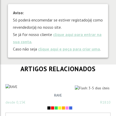
Aviso:
Só poderá encomendar se estiver registado(a) como
revendedor(a) no nosso site.
Se já for nosso cliente
clique aqui para entrar na
sua conta
.
Caso não seja
clique aqui e peça para criar uma
.
ARTIGOS RELACIONADOS
RAVE
desde 0,15€
R1810