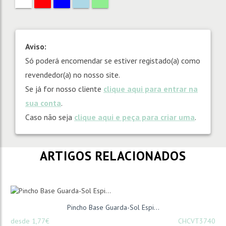
Aviso:
Só poderá encomendar se estiver registado(a) como
revendedor(a) no nosso site.
Se já for nosso cliente
clique aqui para entrar na
sua conta
.
Caso não seja
clique aqui e peça para criar uma
.
ARTIGOS RELACIONADOS
Pincho Base Guarda-Sol Espi...
desde 1,77€
CHCVT3740