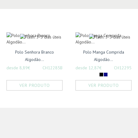
Polo Senhora Branco
Polo Manga Comprida
Algodão...
Algodão...
desde 8,89€
CH12285B
desde 12,87€
CH12295
VER PRODUTO
VER PRODUTO