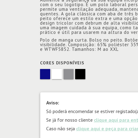
com o seu logotipo. É um polo laboral per
permite uma ventilação adequada, mantend
quentes. A gola clássica com aba de três 
peito oferece um estilo extra e uma opçã
design tricolor com debrum de alta visibili
uma imagem cuidada à sua equipa, como ta
prático e útil para usarem na altura do ve
Polo de manga curta. Bolso no peito. Botõe
visibilidade. Composição: 65% poliéster 
e WTWF5852. Tamanhos: M ao XXL
CORES DISPONÍVEIS
Aviso:
Só poderá encomendar se estiver registado(a
Se já for nosso cliente
clique aqui para en
Caso não seja
clique aqui e peça para cri