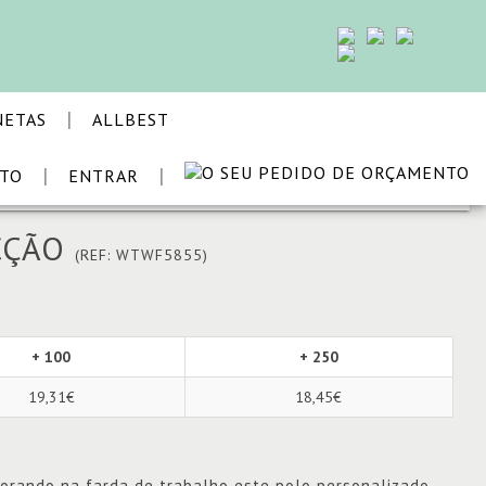
|
NETAS
ALLBEST
|
|
STO
ENTRAR
VOLTAR
CÇÃO
(REF: WTWF5855)
+ 100
+ 250
19,31€
18,45€
orando na farda de trabalho este polo personalizado