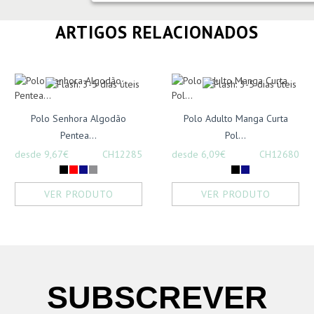
ARTIGOS RELACIONADOS
Polo Senhora Algodão
Polo Adulto Manga Curta
Pentea...
Pol...
desde 9,67€
CH12285
desde 6,09€
CH12680
VER PRODUTO
VER PRODUTO
SUBSCREVER