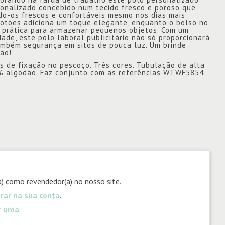
sonalizado concebido num tecido fresco e poroso que
o-os frescos e confortáveis mesmo nos dias mais
botões adiciona um toque elegante, enquanto o bolso no
o prática para armazenar pequenos objetos. Com um
dade, este polo laboral publicitário não só proporcionará
mbém segurança em sitos de pouca luz. Um brinde
rão!
s de fixação no pescoço. Três cores. Tubulação de alta
35% algodão. Faz conjunto com as referências WTWF5854
) como revendedor(a) no nosso site.
trar na sua conta
.
ar uma
.