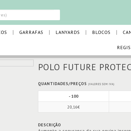
|
|
|
|
COS
GARRAFAS
LANYARDS
BLOCOS
CA
REGI
OTECÇÃO
POLO FUTURE PROTE
QUANTIDADES/PREÇOS
(VALORES SEM IVA)
- 100
20,16€
DESCRIÇÃO
Aumente a segurança da sua equipa incorp