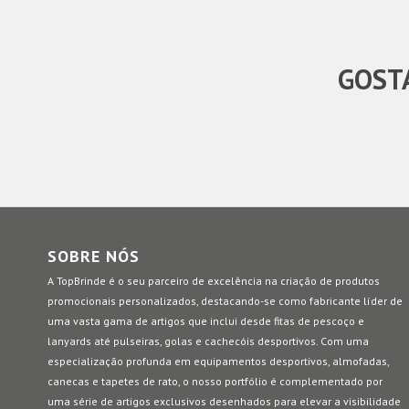
GOSTA
SOBRE NÓS
A TopBrinde é o seu parceiro de excelência na criação de produtos
promocionais personalizados, destacando-se como fabricante líder de
uma vasta gama de artigos que inclui desde fitas de pescoço e
lanyards até pulseiras, golas e cachecóis desportivos. Com uma
especialização profunda em equipamentos desportivos, almofadas,
canecas e tapetes de rato, o nosso portfólio é complementado por
uma série de artigos exclusivos desenhados para elevar a visibilidade