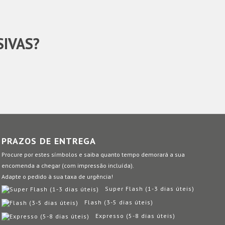
SIVAS?
PRAZOS DE ENTREGA
Procure por estes símbolos e saiba quanto tempo demorará a sua
encomenda a chegar (com impressão incluída).
Adapte o pedido à sua taxa de urgência!
Super Flash (1-3 dias úteis)
Flash (3-5 dias úteis)
Expresso (5-8 dias úteis)