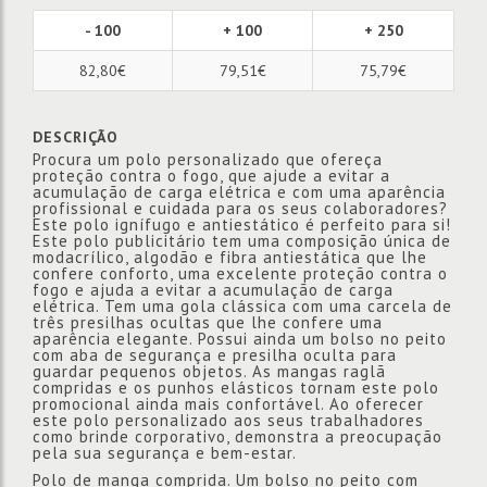
- 100
+ 100
+ 250
82,80€
79,51€
75,79€
DESCRIÇÃO
Procura um polo personalizado que ofereça
proteção contra o fogo, que ajude a evitar a
acumulação de carga elétrica e com uma aparência
profissional e cuidada para os seus colaboradores?
Este polo ignífugo e antiestático é perfeito para si!
Este polo publicitário tem uma composição única de
modacrílico, algodão e fibra antiestática que lhe
confere conforto, uma excelente proteção contra o
fogo e ajuda a evitar a acumulação de carga
elétrica. Tem uma gola clássica com uma carcela de
três presilhas ocultas que lhe confere uma
aparência elegante. Possui ainda um bolso no peito
com aba de segurança e presilha oculta para
guardar pequenos objetos. As mangas raglã
compridas e os punhos elásticos tornam este polo
promocional ainda mais confortável. Ao oferecer
este polo personalizado aos seus trabalhadores
como brinde corporativo, demonstra a preocupação
pela sua segurança e bem-estar.
Polo de manga comprida. Um bolso no peito com