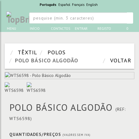
Português
Español
Français
English
MENU
INÍCIO
CONTACTOS
ENTRAR
REGISTO
0
TÊXTIL
POLOS
POLO BÁSICO ALGODÃO
VOLTAR
POLO BÁSICO ALGODÃO
(REF:
WTS6598)
QUANTIDADES/PREÇOS
(VALORES SEM IVA)