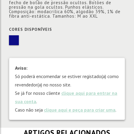
fecho de botão de pressão ocultos. Botões de
pressão na gola ocultos. Punhos elásticos.
Composição: modacrílica 60%, algodão 39%, 1% de
fibra anti-estática. Tamanhos: M ao XXL
CORES DISPONÍVEIS
Aviso:
Só poderá encomendar se estiver registado(a) como
revendedor(a) no nosso site.
Se já for nosso cliente
clique aqui para entrar na
sua conta
.
Caso não seja
clique aqui e peça para criar uma
.
ARTIGOS RELACIONADOS