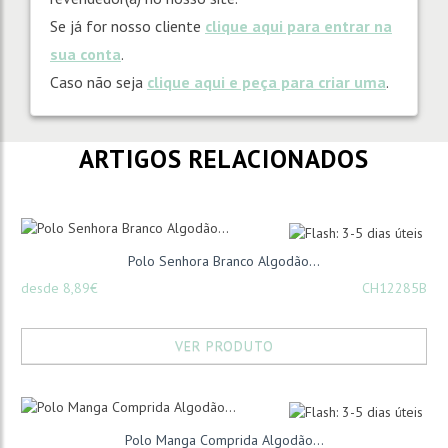
Se já for nosso cliente
clique aqui para entrar na
sua conta
.
Caso não seja
clique aqui e peça para criar uma
.
ARTIGOS RELACIONADOS
Polo Senhora Branco Algodão...
desde 8,89€
CH12285B
VER PRODUTO
Polo Manga Comprida Algodão...