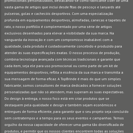
promocionais personalizados, destacando-se como fabricante líder de uma
vasta gama de artigos que inclui desde fitas de pescoço e lanyards até
pulseiras, golas e cachecóis desportivos. Com uma especialização
profunda em equipamentos desportivos, almofadas, canecas e tapetes de
rato, o nosso portfólio é complementado por uma série de artigos
exclusivos desenhados para elevar a visibilidade da sua marca. Na
vanguarda da inovação e com um compromisso inabalável com a
qualidade, cada produto é cuidadosamente concebido e produzido para
atender às suas especificações exatas. O nosso processo de produção,
combina tecnologia avançada com técnicas tradicionais e garante que
cada item, seja ele para uso promocional ou como parte de um kit de
equipamentos desportivos, reflita a essência da sua marca e transmita a
sua mensagem de forma eficaz. A TopBrinde é mais do que um simples
fabricante; somos consultores de marca dedicados a fornecer soluções
personalizadas que não só atendem, mas superam as suas expectativas.
Do design à entrega, o nosso foco está em criar produtos que se
destaquem pela qualidade e design e também sejam econômicos e
entregues de forma eficiente, para garantir que o seu projeto seja concluído
sem contratempos e a tempo para os seus eventos e campanhas. Temos
orgulho da nossa capacidade de oferecer uma gama tão diversificada de
produtos, e permitir que os nossos clientes encontrem todas as soluções