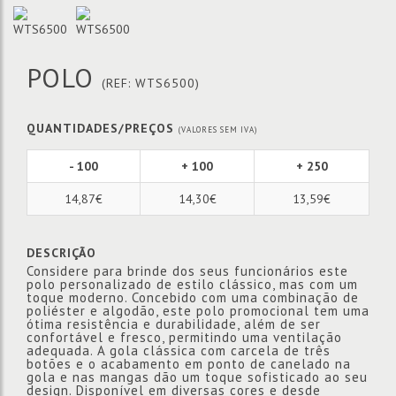
POLO
(REF: WTS6500)
QUANTIDADES/PREÇOS
(VALORES SEM IVA)
- 100
+ 100
+ 250
14,87€
14,30€
13,59€
DESCRIÇÃO
Considere para brinde dos seus funcionários este
polo personalizado de estilo clássico, mas com um
toque moderno. Concebido com uma combinação de
poliéster e algodão, este polo promocional tem uma
ótima resistência e durabilidade, além de ser
confortável e fresco, permitindo uma ventilação
adequada. A gola clássica com carcela de três
botões e o acabamento em ponto de canelado na
gola e nas mangas dão um toque sofisticado ao seu
design. Disponível em diversas cores e desde