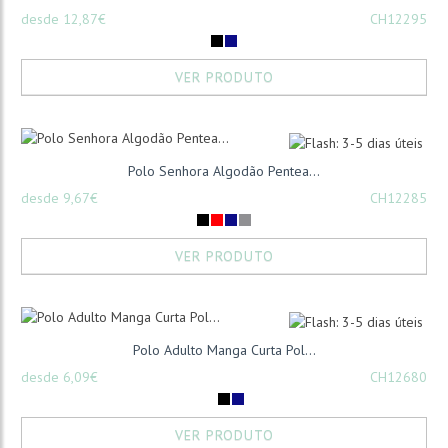
desde 12,87€
CH12295
VER PRODUTO
Polo Senhora Algodão Pentea...
desde 9,67€
CH12285
VER PRODUTO
Polo Adulto Manga Curta Pol...
desde 6,09€
CH12680
VER PRODUTO