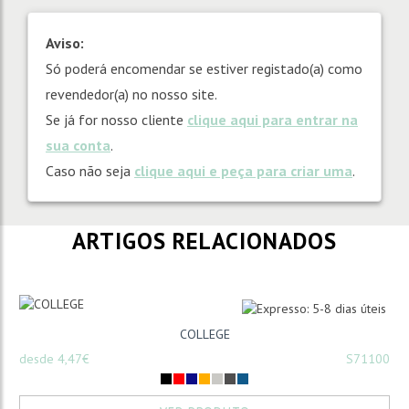
Aviso:
Só poderá encomendar se estiver registado(a) como
revendedor(a) no nosso site.
Se já for nosso cliente
clique aqui para entrar na
sua conta
.
Caso não seja
clique aqui e peça para criar uma
.
ARTIGOS RELACIONADOS
COLLEGE
desde 4,47€
S71100