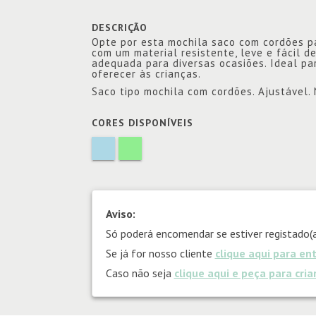
DESCRIÇÃO
Opte por esta mochila saco com cordões pa
com um material resistente, leve e fácil d
adequada para diversas ocasiões. Ideal pa
oferecer às crianças.
Saco tipo mochila com cordões. Ajustável
CORES DISPONÍVEIS
Aviso:
Só poderá encomendar se estiver registado(a
Se já for nosso cliente
clique aqui para en
Caso não seja
clique aqui e peça para cri