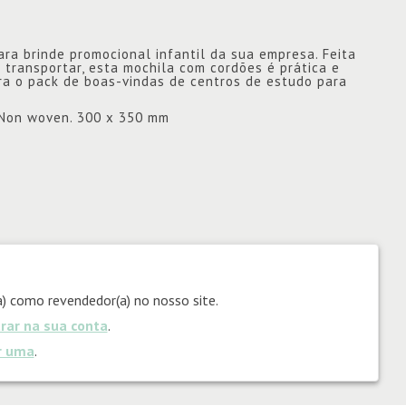
ra brinde promocional infantil da sua empresa. Feita
e transportar, esta mochila com cordões é prática e
ra o pack de boas-vindas de centros de estudo para
. Non woven. 300 x 350 mm
) como revendedor(a) no nosso site.
trar na sua conta
.
ar uma
.