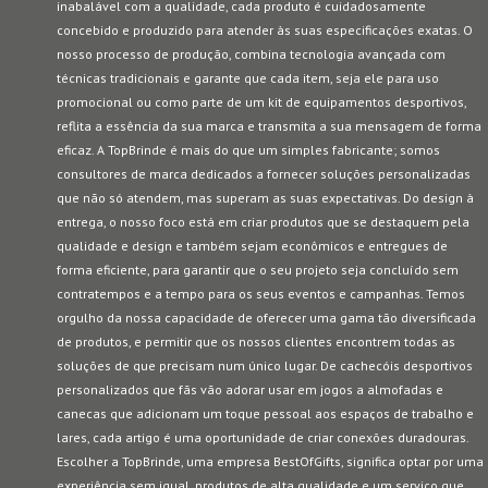
inabalável com a qualidade, cada produto é cuidadosamente
concebido e produzido para atender às suas especificações exatas. O
nosso processo de produção, combina tecnologia avançada com
técnicas tradicionais e garante que cada item, seja ele para uso
promocional ou como parte de um kit de equipamentos desportivos,
reflita a essência da sua marca e transmita a sua mensagem de forma
eficaz. A TopBrinde é mais do que um simples fabricante; somos
consultores de marca dedicados a fornecer soluções personalizadas
que não só atendem, mas superam as suas expectativas. Do design à
entrega, o nosso foco está em criar produtos que se destaquem pela
qualidade e design e também sejam econômicos e entregues de
forma eficiente, para garantir que o seu projeto seja concluído sem
contratempos e a tempo para os seus eventos e campanhas. Temos
orgulho da nossa capacidade de oferecer uma gama tão diversificada
de produtos, e permitir que os nossos clientes encontrem todas as
soluções de que precisam num único lugar. De cachecóis desportivos
personalizados que fãs vão adorar usar em jogos a almofadas e
canecas que adicionam um toque pessoal aos espaços de trabalho e
lares, cada artigo é uma oportunidade de criar conexões duradouras.
Escolher a TopBrinde, uma empresa BestOfGifts, significa optar por uma
experiência sem igual, produtos de alta qualidade e um serviço que