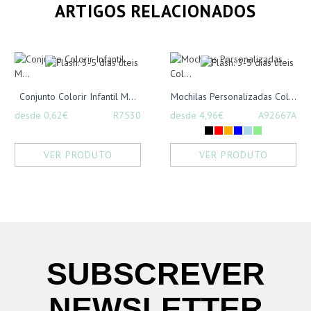
ARTIGOS RELACIONADOS
Conjunto Colorir Infantil M...
Mochilas Personalizadas Col...
desde 0,62€
R7530
desde 4,96€
A92667A
VER PRODUTO
VER PRODUTO
SUBSCREVER
NEWSLETTER