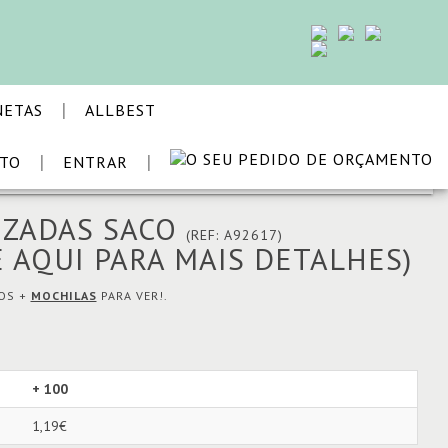
|
NETAS
ALLBEST
|
|
STO
ENTRAR
VOLTAR
IZADAS SACO
(REF: A92617)
E AQUI PARA MAIS DETALHES)
MOS +
MOCHILAS
PARA VER!.
+ 100
1,19€