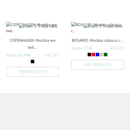
COPENHAGEN. Mochila em
ROSARIO. Mochila clássica c...
twil...
desde 7,70€
A92375
desde 64,44€
A92541
VER PRODUTO
VER PRODUTO