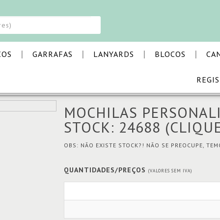
|
|
|
|
COS
GARRAFAS
LANYARDS
BLOCOS
CA
REGI
ILAS PERSONALIZADAS SACO
MOCHILAS PERSONAL
STOCK: 24688
(CLIQU
OBS: NÃO EXISTE STOCK?! NÃO SE PREOCUPE, TE
QUANTIDADES/PREÇOS
(VALORES SEM IVA)