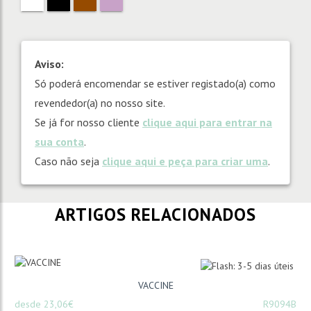
Aviso:
Só poderá encomendar se estiver registado(a) como
revendedor(a) no nosso site.
Se já for nosso cliente
clique aqui para entrar na
sua conta
.
Caso não seja
clique aqui e peça para criar uma
.
ARTIGOS RELACIONADOS
VACCINE
desde 23,06€
R9094B