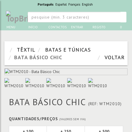
Português
Español
Français
English
MENU
INÍCIO
CONTACTOS
ENTRAR
REGISTO
0
TÊXTIL
BATAS E TÚNICAS
BATA BÁSICO CHIC
VOLTAR
BATA BÁSICO CHIC
(REF: WTM2010)
QUANTIDADES/PREÇOS
(VALORES SEM IVA)
+ 100
+ 250
+ 500