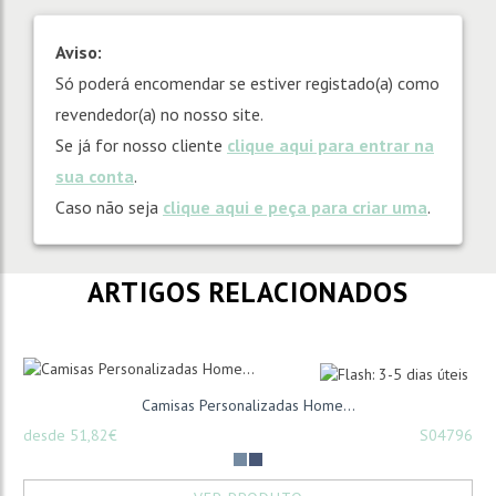
Aviso:
Só poderá encomendar se estiver registado(a) como
revendedor(a) no nosso site.
Se já for nosso cliente
clique aqui para entrar na
sua conta
.
Caso não seja
clique aqui e peça para criar uma
.
ARTIGOS RELACIONADOS
Camisas Personalizadas Home...
desde 51,82€
S04796