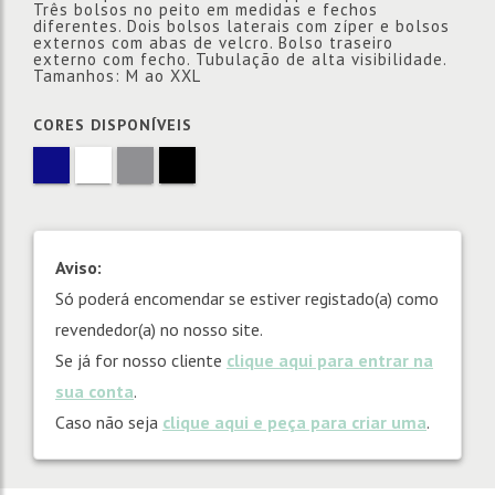
Três bolsos no peito em medidas e fechos
diferentes. Dois bolsos laterais com zíper e bolsos
externos com abas de velcro. Bolso traseiro
externo com fecho. Tubulação de alta visibilidade.
Tamanhos: M ao XXL
CORES DISPONÍVEIS
Aviso:
Só poderá encomendar se estiver registado(a) como
revendedor(a) no nosso site.
Se já for nosso cliente
clique aqui para entrar na
sua conta
.
Caso não seja
clique aqui e peça para criar uma
.