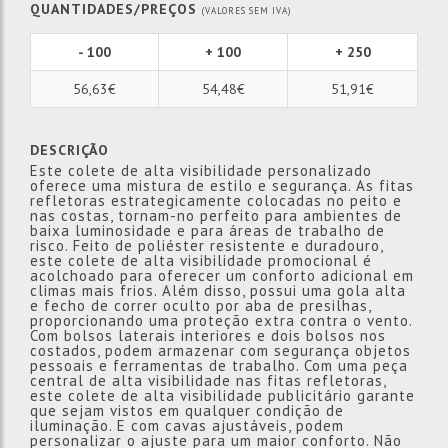
QUANTIDADES/PREÇOS
(VALORES SEM IVA)
- 100
+ 100
+ 250
56,63€
54,48€
51,91€
DESCRIÇÃO
Este colete de alta visibilidade personalizado
oferece uma mistura de estilo e segurança. As fitas
refletoras estrategicamente colocadas no peito e
nas costas, tornam-no perfeito para ambientes de
baixa luminosidade e para áreas de trabalho de
risco. Feito de poliéster resistente e duradouro,
este colete de alta visibilidade promocional é
acolchoado para oferecer um conforto adicional em
climas mais frios. Além disso, possui uma gola alta
e fecho de correr oculto por aba de presilhas,
proporcionando uma proteção extra contra o vento.
Com bolsos laterais interiores e dois bolsos nos
costados, podem armazenar com segurança objetos
pessoais e ferramentas de trabalho. Com uma peça
central de alta visibilidade nas fitas refletoras,
este colete de alta visibilidade publicitário garante
que sejam vistos em qualquer condição de
iluminação. E com cavas ajustáveis, podem
personalizar o ajuste para um maior conforto. Não