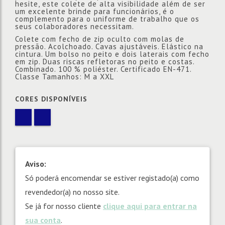
hesite, este colete de alta visibilidade além de ser
um excelente brinde para funcionários, é o
complemento para o uniforme de trabalho que os
seus colaboradores necessitam.
Colete com fecho de zip oculto com molas de
pressão. Acolchoado. Cavas ajustáveis. Elástico na
cintura. Um bolso no peito e dois laterais com fecho
em zip. Duas riscas refletoras no peito e costas.
Combinado. 100 % poliéster. Certificado EN-471.
Classe Tamanhos: M a XXL
CORES DISPONÍVEIS
Aviso:
Só poderá encomendar se estiver registado(a) como
revendedor(a) no nosso site.
Se já for nosso cliente
clique aqui para entrar na
sua conta
.