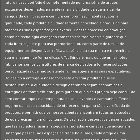
rato, o nosso portfólio é complementado por uma série de artigos
exclusivos desenhados para elevar a visibilidade da sua marca. Na
vanguarda da inovação e com um compromisso inabalável com a
qualidade, cada produto é cuidadosamente concebido e produzido para
atender às suas especificações exatas. O nosso processo de produção,
combina tecnologia avançada com técnicas tradicionais e garante que
cada item, seja ele para uso promocional ou como parte de um kit de
equipamentos desportivos, reflita a essência da sua marca e transmita a
sua mensagem de forma eficaz. A TopBrinde é mais do que um simples
fabricante; somos consultores de marca dedicados a fornecer soluções
personalizadas que não só atendem, mas superam as suas expectativas.
Do design à entrega, o nosso foco está em criar produtos que se
destaquem pela qualidade e design e também sejam econômicos e
entregues de forma eficiente, para garantir que o seu projeto seja concluído
sem contratempos e a tempo para os seus eventos e campanhas. Temos
orgulho da nossa capacidade de oferecer uma gama tão diversificada de
produtos, e permitir que os nossos clientes encontrem todas as soluções
de que precisam num único lugar. De cachecóis desportivos personalizados
que fãs vão adorar usar em jogos a almofadas e canecas que adicionam
um toque pessoal aos espaços de trabalho e lares, cada artigo é uma
oportunidade de criar conexões duradouras. Escolher a TopBrinde, uma