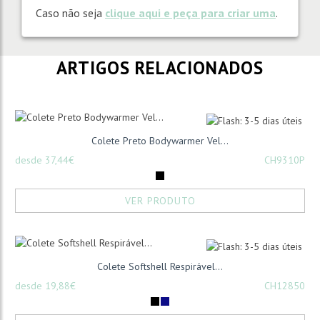
Caso não seja
clique aqui e peça para criar uma
.
ARTIGOS RELACIONADOS
Colete Preto Bodywarmer Vel...
desde 37,44€
CH9310P
VER PRODUTO
Colete Softshell Respirável...
desde 19,88€
CH12850