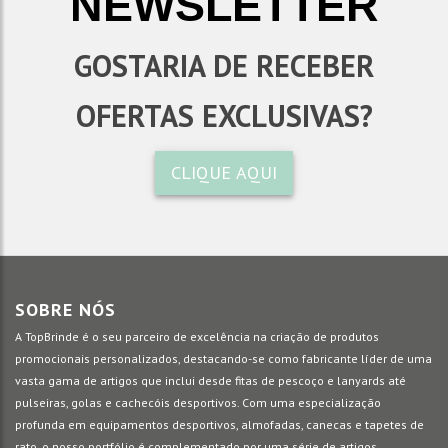
NEWSLETTER
GOSTARIA DE RECEBER
OFERTAS EXCLUSIVAS?
CLIQUE AQUI
SOBRE NÓS
A TopBrinde é o seu parceiro de excelência na criação de produtos
promocionais personalizados, destacando-se como fabricante líder de uma
vasta gama de artigos que inclui desde fitas de pescoço e lanyards até
pulseiras, golas e cachecóis desportivos. Com uma especialização
profunda em equipamentos desportivos, almofadas, canecas e tapetes de
rato, o nosso portfólio é complementado por uma série de artigos