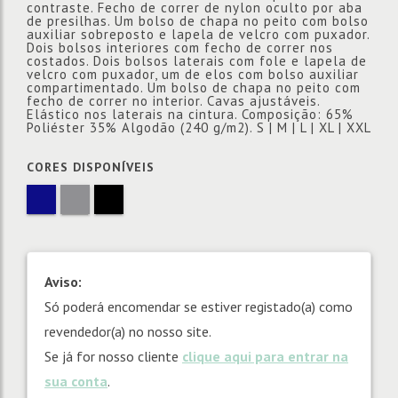
contraste. Fecho de correr de nylon oculto por aba
de presilhas. Um bolso de chapa no peito com bolso
auxiliar sobreposto e lapela de velcro com puxador.
Dois bolsos interiores com fecho de correr nos
costados. Dois bolsos laterais com fole e lapela de
velcro com puxador, um de elos com bolso auxiliar
compartimentado. Um bolso de chapa no peito com
fecho de correr no interior. Cavas ajustáveis.
Elástico nos laterais na cintura. Composição: 65%
Poliéster 35% Algodão (240 g/m2). S | M | L | XL | XXL
CORES DISPONÍVEIS
Aviso:
Só poderá encomendar se estiver registado(a) como
revendedor(a) no nosso site.
Se já for nosso cliente
clique aqui para entrar na
sua conta
.