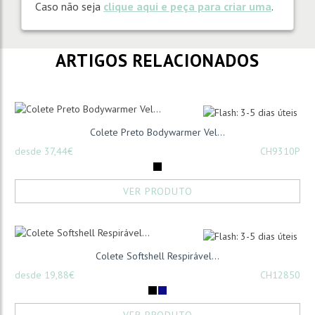
Caso não seja
clique aqui e peça para criar uma
.
ARTIGOS RELACIONADOS
Colete Preto Bodywarmer Vel...
desde 37,44€
CH9310P
VER PRODUTO
Colete Softshell Respirável...
desde 19,88€
CH12850