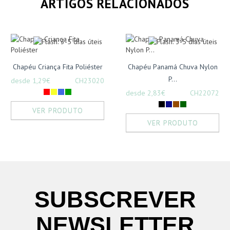
ARTIGOS RELACIONADOS
Chapéu Criança Fita Poliéster
Chapéu Panamá Chuva Nylon
P...
desde 1,29€
CH23020
desde 2,83€
CH22072
VER PRODUTO
VER PRODUTO
SUBSCREVER
NEWSLETTER