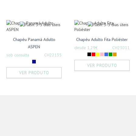
Chapéu Panamá Adulto
Chapéu Adulto Fita Poliéster
ASPEN
desde 1,29€
CH23011
sob consulta
CH22135
VER PRODUTO
VER PRODUTO