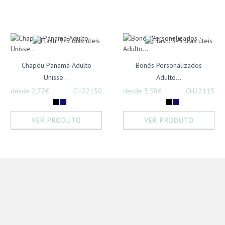
Chapéu Panamá Adulto
Bonés Personalizados
Unisse...
Adulto...
desde 2,77€
CH22130
desde 3,58€
CH22115
VER PRODUTO
VER PRODUTO