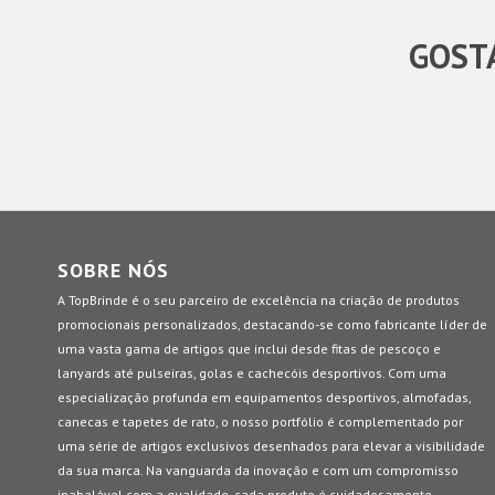
GOSTA
SOBRE NÓS
A TopBrinde é o seu parceiro de excelência na criação de produtos
promocionais personalizados, destacando-se como fabricante líder de
uma vasta gama de artigos que inclui desde fitas de pescoço e
lanyards até pulseiras, golas e cachecóis desportivos. Com uma
especialização profunda em equipamentos desportivos, almofadas,
canecas e tapetes de rato, o nosso portfólio é complementado por
uma série de artigos exclusivos desenhados para elevar a visibilidade
da sua marca. Na vanguarda da inovação e com um compromisso
inabalável com a qualidade, cada produto é cuidadosamente