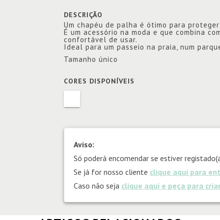
DESCRIÇÃO
Um chapéu de palha é ótimo para proteger 
É um acessório na moda e que combina com 
confortável de usar.
Ideal para um passeio na praia, num parqu
Tamanho único
CORES DISPONÍVEIS
Aviso:
Só poderá encomendar se estiver registado(a
Se já for nosso cliente
clique aqui para en
Caso não seja
clique aqui e peça para cri