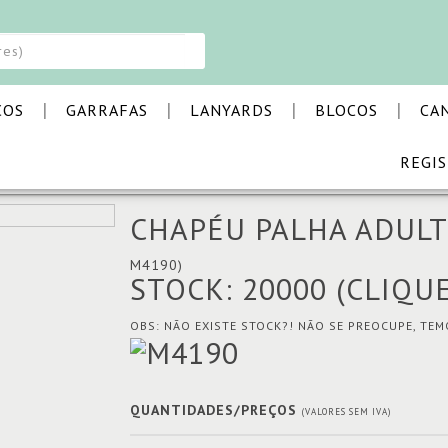
|
|
|
|
COS
GARRAFAS
LANYARDS
BLOCOS
CA
REGI
 PALHA ADULTO VERÃO FESTAS BULL
CHAPÉU PALHA ADULT
M4190)
STOCK: 20000
(CLIQU
OBS: NÃO EXISTE STOCK?! NÃO SE PREOCUPE, TE
QUANTIDADES/PREÇOS
(VALORES SEM IVA)