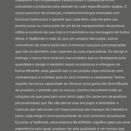
concebido e produzido para atender às suas especificações exatas. O
nosso processo de produção, combina tecnologia avançada com
técnicas tradicionais e garante que cada item, seja ele para uso
promocional ou como parte de um kit de equipamentos desportivos,
reflita a essência da sua marca e transmita a sua mensagem de forma
eficaz. A TopBrinde é mais do que um simples fabricante; somos
consultores de marca dedicados a fornecer soluções personalizadas
que não só atendem, mas superam as suas expectativas. Do design à
entrega, o nosso foco está em criar produtos que se destaquem pela
qualidade e design e também sejam econômicos e entregues de
forma eficiente, para garantir que o seu projeto seja concluído sem
contratempos e a tempo para os seus eventos e campanhas. Temos
orgulho da nossa capacidade de oferecer uma gama tão diversificada
de produtos, e permitir que os nossos clientes encontrem todas as
soluções de que precisam num único lugar. De cachecóis desportivos
personalizados que fãs vão adorar usar em jogos a almofadas e
canecas que adicionam um toque pessoal aos espaços de trabalho e
lares, cada artigo é uma oportunidade de criar conexões duradouras.
Escolher a TopBrinde, uma empresa BestOfGifts, significa optar por uma
experiência sem igual, produtos de alta qualidade e um serviço que