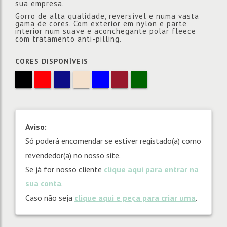
sua empresa.
Gorro de alta qualidade, reversível e numa vasta
gama de cores. Com exterior em nylon e parte
interior num suave e aconchegante polar fleece
com tratamento anti-pilling.
CORES DISPONÍVEIS
Aviso:
Só poderá encomendar se estiver registado(a) como
revendedor(a) no nosso site.
Se já for nosso cliente
clique aqui para entrar na
sua conta
.
Caso não seja
clique aqui e peça para criar uma
.