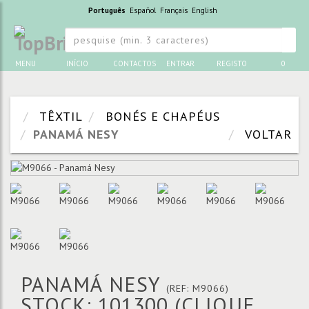
Português
Español
Français
English
MENU
INÍCIO
CONTACTOS
ENTRAR
REGISTO
0
TÊXTIL
BONÉS E CHAPÉUS
PANAMÁ NESY
VOLTAR
PANAMÁ NESY
(REF: M9066)
STOCK: 101300
(CLIQUE