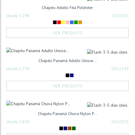
Chapéu Adulto Fita Poliéster
desde 1,29€
CH23011
VER PRODUTO
Chapéu Panamá Adulto Unisse...
desde 2,77€
CH22130
VER PRODUTO
Chapéu Panamá Chuva Nylon P...
desde 2,83€
CH22072