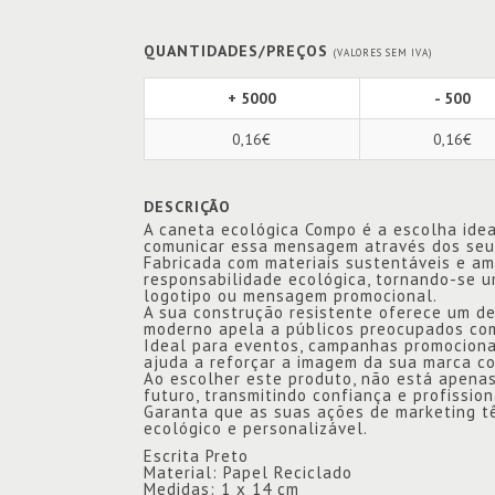
QUANTIDADES/PREÇOS
(VALORES SEM IVA)
+ 5000
- 500
0,16€
0,16€
DESCRIÇÃO
A caneta ecológica Compo é a escolha ide
comunicar essa mensagem através dos seus
Fabricada com materiais sustentáveis e am
responsabilidade ecológica, tornando-se u
logotipo ou mensagem promocional.
A sua construção resistente oferece um de
moderno apela a públicos preocupados com
Ideal para eventos, campanhas promociona
ajuda a reforçar a imagem da sua marca c
Ao escolher este produto, não está apenas 
futuro, transmitindo confiança e profission
Garanta que as suas ações de marketing tê
ecológico e personalizável.
Escrita Preto
Material: Papel Reciclado
Medidas: 1 x 14 cm