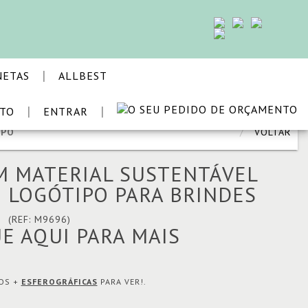
|
NETAS
ALLBEST
|
|
STO
ENTRAR
MPO
VOLTAR
M MATERIAL SUSTENTÁVEL
 LOGÓTIPO PARA BRINDES
O
(REF: M9696)
UE AQUI PARA MAIS
MOS +
ESFEROGRÁFICAS
PARA VER!.