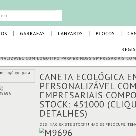
|
|
|
|
COS
GARRAFAS
LANYARDS
BLOCOS
CA
REGI
CAS
NALIZÁVEL COM LOGÓTIPO PARA BRINDES EMPRESARIAIS CO
CANETA ECOLÓGICA E
PERSONALIZÁVEL COM
EMPRESARIAIS COMP
STOCK: 451000
(CLIQ
DETALHES)
OBS: NÃO EXISTE STOCK?! NÃO SE PREOCUPE, TE