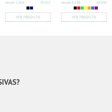
desde 2,41€
R1917
desde 0,25€
R2008
VER PRODUTO
VER PRODUTO
SIVAS?