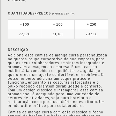
WTB8100)
QUANTIDADES/PREÇOS
(VALORES SEM IVA)
- 100
+ 100
+ 250
22,17€
21,16€
20,31€
DESCRIÇÃO
Adicione esta camisa de manga curta personalizada
ao guarda-roupa corporativo da sua empresa, para
que os seus colaboradores se sintam integrados e
promovam a imagem da empresa. É uma camisa
publicitária concebida em poliéster e algodão, o
que oferece um ajuste confortável e respirável. O
bolso no peito adiciona um toque prático e
funcional, enquanto as costuras reforçadas e o
baixo redondo garantem durabilidade e conforto.
Com um design clássico e intemporal, esta camisa
promocional é adequada para uma variedade de
setores de atividades, seja para hotelaria e
restauração como para uso diário no escritório. Um
brinde útil e prático para colaboradores.
Camisa de manga curta com gola clássica e fecho
central de botões. Um bolso de chapa aberto no