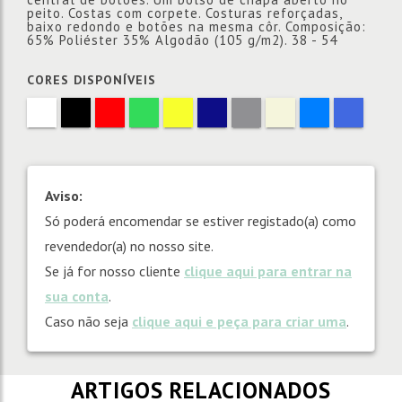
peito. Costas com corpete. Costuras reforçadas,
baixo redondo e botões na mesma côr. Composição:
65% Poliéster 35% Algodão (105 g/m2). 38 - 54
CORES DISPONÍVEIS
Aviso:
Só poderá encomendar se estiver registado(a) como
revendedor(a) no nosso site.
Se já for nosso cliente
clique aqui para entrar na
sua conta
.
Caso não seja
clique aqui e peça para criar uma
.
ARTIGOS RELACIONADOS