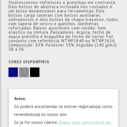
fluorescentes-refletores e presilhas em contraste.
Dois bolsos de abertura inclinada nos costados e
um bolso desmontável para ferramentas. Dois
bolsos cargo laterais com bolsos auxiliares
sobrepostos e dois bolsos de chapa traseiros, todos
com lapela de velcro e ganchos. Joelheiras
reforçadas. Baixos ajustáveis com cordão. Sem
elástico na cintura. Passadores. Argola, fecho de
dupla presilha e braguilha de fecho de correr. Faz
conjunto com referência WTWF1640 ou WTWF1616.
Composição: 65% Poliéster 35% Algodão (240 g/m2).
38 a 56
CORES DISPONÍVEIS
Aviso:
Só poderá encomendar se estiver registado(a) como
revendedor(a) no nosso site.
Se já for nosso cliente
clique aqui para entrar na