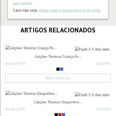
sua conta
.
Caso não seja
clique aqui e peça para criar uma
.
ARTIGOS RELACIONADOS
Calções Técnicos Criança Po...
desde 4,15€
CH12630
VER PRODUTO
Calções Técnicos Desportivo...
desde 4,35€
CH12600