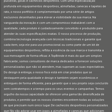
pulseiras, golas e cachecóis desportivos. Com uma especialização
profunda em equipamentos desportivos, almofadas, canecas e tapetes de
rato, o nosso portfólio é complementado por uma série de artigos
exclusivos desenhados para elevar a visibilidade da sua marca. Na
vanguarda da inovação e com um compromisso inabalável com a
qualidade, cada produto é cuidadosamente concebido e produzido para
atender às suas especificações exatas. O nosso processo de produção,
combina tecnologia avançada com técnicas tradicionais e garante que
cada item, seja ele para uso promocional ou como parte de um kit de
equipamentos desportivos, reflita a essência da sua marca e transmita a
sua mensagem de forma eficaz. A TopBrinde é mais do que um simples
fabricante; somos consultores de marca dedicados a fornecer soluções
personalizadas que não só atendem, mas superam as suas expectativas.
Do design à entrega, o nosso foco está em criar produtos que se
destaquem pela qualidade e design e também sejam econômicos e
entregues de forma eficiente, para garantir que o seu projeto seja concluído
sem contratempos e a tempo para os seus eventos e campanhas. Temos
orgulho da nossa capacidade de oferecer uma gama tão diversificada de
produtos, e permitir que os nossos clientes encontrem todas as soluções
de que precisam num único lugar. De cachecóis desportivos personalizados
que fãs vão adorar usar em jogos a almofadas e canecas que adicionam