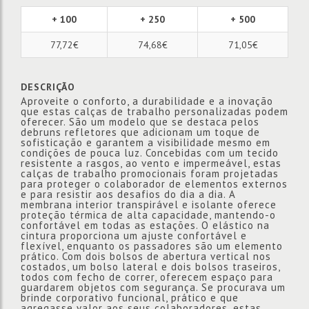
+ 100
+ 250
+ 500
77,72€
74,68€
71,05€
DESCRIÇÃO
Aproveite o conforto, a durabilidade e a inovação
que estas calças de trabalho personalizadas podem
oferecer. São um modelo que se destaca pelos
debruns refletores que adicionam um toque de
sofisticação e garantem a visibilidade mesmo em
condições de pouca luz. Concebidas com um tecido
resistente a rasgos, ao vento e impermeável, estas
calças de trabalho promocionais foram projetadas
para proteger o colaborador de elementos externos
e para resistir aos desafios do dia a dia. A
membrana interior transpirável e isolante oferece
proteção térmica de alta capacidade, mantendo-o
confortável em todas as estações. O elástico na
cintura proporciona um ajuste confortável e
flexível, enquanto os passadores são um elemento
prático. Com dois bolsos de abertura vertical nos
costados, um bolso lateral e dois bolsos traseiros,
todos com fecho de correr, oferecem espaço para
guardarem objetos com segurança. Se procurava um
brinde corporativo funcional, prático e que
agregasse valor aos seus colaboradores, estas