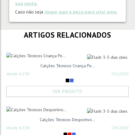
sua conta
.
Caso não seja
clique aqui e peça para criar uma
.
ARTIGOS RELACIONADOS
Calções Técnicos Criança Po...
desde 4,15€
CH12630
VER PRODUTO
Calções Técnicos Desportivo...
desde 4,35€
CH12600