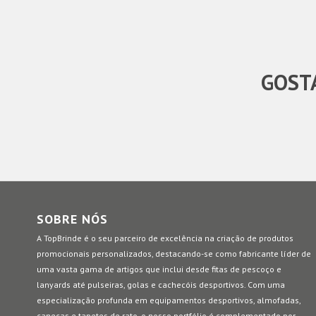
GOSTA
SOBRE NÓS
A TopBrinde é o seu parceiro de excelência na criação de produtos
promocionais personalizados, destacando-se como fabricante líder de
uma vasta gama de artigos que inclui desde fitas de pescoço e
lanyards até pulseiras, golas e cachecóis desportivos. Com uma
especialização profunda em equipamentos desportivos, almofadas,
canecas e tapetes de rato, o nosso portfólio é complementado por