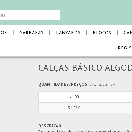
|
|
|
|
COS
GARRAFAS
LANYARDS
BLOCOS
CA
REGI
S BÁSICO ALGODÃO
CALÇAS BÁSICO ALGO
QUANTIDADES/PREÇOS
(VALORES SEM IVA)
- 100
34,03€
DESCRIÇÃO
Estas calças de trabalho promocionais são 