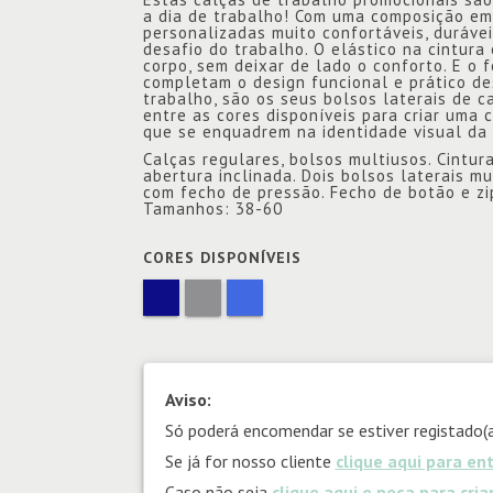
a dia de trabalho! Com uma composição em
personalizadas muito confortáveis, durávei
desafio do trabalho. O elástico na cintur
corpo, sem deixar de lado o conforto. E o 
completam o design funcional e prático de
trabalho, são os seus bolsos laterais de
entre as cores disponíveis para criar uma
que se enquadrem na identidade visual da
Calças regulares, bolsos multiusos. Cintura
abertura inclinada. Dois bolsos laterais m
com fecho de pressão. Fecho de botão e z
Tamanhos: 38-60
CORES DISPONÍVEIS
Aviso:
Só poderá encomendar se estiver registado(a
Se já for nosso cliente
clique aqui para en
Caso não seja
clique aqui e peça para cri