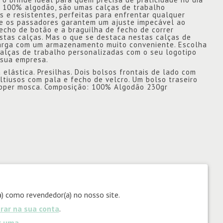
 100% algodão, são umas calças de trabalho
s e resistentes, perfeitas para enfrentar qualquer
a e os passadores garantem um ajuste impecável ao
fecho de botão e a braguilha de fecho de correr
stas calças. Mas o que se destaca nestas calças de
 carga com um armazenamento muito conveniente. Escolha
 calças de trabalho personalizadas com o seu logotipo
 sua empresa.
 elástica. Presilhas. Dois bolsos frontais de lado com
ultiusos com pala e fecho de velcro. Um bolso traseiro
ipper mosca. Composição: 100% Algodão 230gr
) como revendedor(a) no nosso site.
trar na sua conta
.
ar uma
.