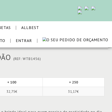
|
NETAS
ALLBEST
|
|
STO
ENTRAR
VOLTAR
DÃO
(REF: WTB1456)
+ 100
+ 250
32,75€
31,17€
o brinde ideal para quem precisa de praticidade no dia