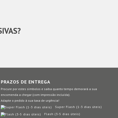
SIVAS?
PRAZOS DE ENTREGA
Procure por estes símbolos e saiba quanto tempo demorará a sua
encomenda a chegar (com impressão incluída).
Adapte o pedido à sua taxa de urgência!
Super Flash (1-3 dias úteis)
Flash (3-5 dias úteis)