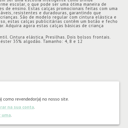
rme escolar, o que pode ser uma ótima maneira de
es de ensino. Estas calças promocionais feitas com uma
áveis, resistentes e duradouras, garantindo que
crianças. São de modelo regular com cintura elástica e
sso, estas calças publicitárias contêm um botão e fecho
irar. Adquira agora estas calças básicas de criança
til. Cintura elástica. Presilhas. Dois bolsos frontais.
iéster 35% algodão. Tamanho: 4, 8 e 12
) como revendedor(a) no nosso site.
trar na sua conta
.
ar uma
.