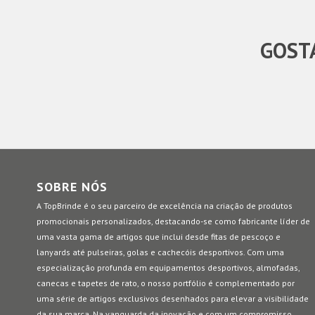
GOSTA
SOBRE NÓS
A TopBrinde é o seu parceiro de excelência na criação de produtos
promocionais personalizados, destacando-se como fabricante líder de
uma vasta gama de artigos que inclui desde fitas de pescoço e
lanyards até pulseiras, golas e cachecóis desportivos. Com uma
especialização profunda em equipamentos desportivos, almofadas,
canecas e tapetes de rato, o nosso portfólio é complementado por
uma série de artigos exclusivos desenhados para elevar a visibilidade
da sua marca. Na vanguarda da inovação e com um compromisso