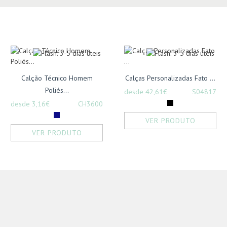
Calção Técnico Homem
Calças Personalizadas Fato ...
Poliés...
desde 42,61€
S04817
desde 3,16€
CH3600
VER PRODUTO
VER PRODUTO