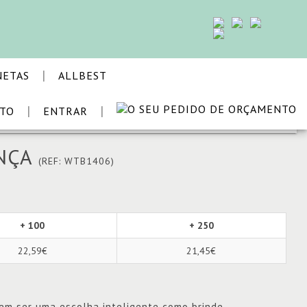
|
NETAS
ALLBEST
|
|
STO
ENTRAR
VOLTAR
ANÇA
(REF: WTB1406)
+ 100
+ 250
22,59€
21,45€
em ser uma escolha inteligente como brinde