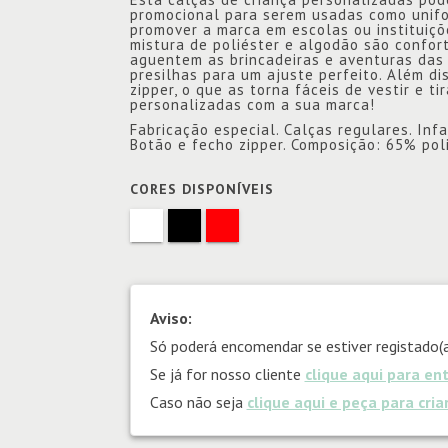
promocional para serem usadas como unifo
promover a marca em escolas ou instituiçõ
mistura de poliéster e algodão são confort
aguentem as brincadeiras e aventuras das 
presilhas para um ajuste perfeito. Além di
zipper, o que as torna fáceis de vestir e t
personalizadas com a sua marca!
Fabricação especial. Calças regulares. Infan
Botão e fecho zipper. Composição: 65% pol
CORES DISPONÍVEIS
Aviso:
Só poderá encomendar se estiver registado(a
Se já for nosso cliente
clique aqui para en
Caso não seja
clique aqui e peça para cri