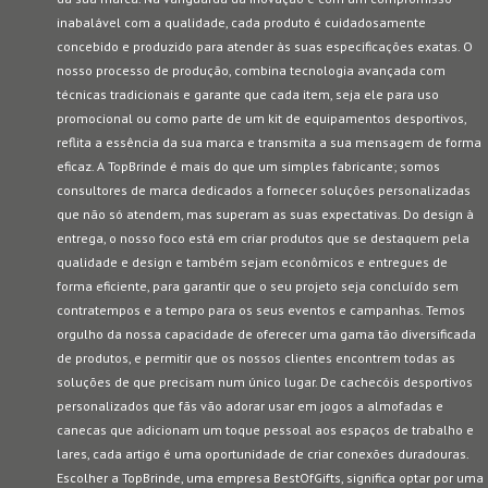
inabalável com a qualidade, cada produto é cuidadosamente
concebido e produzido para atender às suas especificações exatas. O
nosso processo de produção, combina tecnologia avançada com
técnicas tradicionais e garante que cada item, seja ele para uso
promocional ou como parte de um kit de equipamentos desportivos,
reflita a essência da sua marca e transmita a sua mensagem de forma
eficaz. A TopBrinde é mais do que um simples fabricante; somos
consultores de marca dedicados a fornecer soluções personalizadas
que não só atendem, mas superam as suas expectativas. Do design à
entrega, o nosso foco está em criar produtos que se destaquem pela
qualidade e design e também sejam econômicos e entregues de
forma eficiente, para garantir que o seu projeto seja concluído sem
contratempos e a tempo para os seus eventos e campanhas. Temos
orgulho da nossa capacidade de oferecer uma gama tão diversificada
de produtos, e permitir que os nossos clientes encontrem todas as
soluções de que precisam num único lugar. De cachecóis desportivos
personalizados que fãs vão adorar usar em jogos a almofadas e
canecas que adicionam um toque pessoal aos espaços de trabalho e
lares, cada artigo é uma oportunidade de criar conexões duradouras.
Escolher a TopBrinde, uma empresa BestOfGifts, significa optar por uma