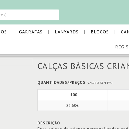
|
|
|
|
COS
GARRAFAS
LANYARDS
BLOCOS
CA
REGI
 BÁSICAS CRIANÇA
CALÇAS BÁSICAS CRI
QUANTIDADES/PREÇOS
(VALORES SEM IVA)
- 100
23,60€
DESCRIÇÃO
Esta calças de criança personalizadas pod