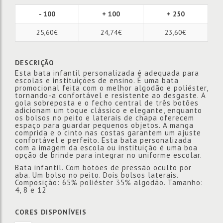
- 100
+ 100
+ 250
25,60€
24,74€
23,60€
DESCRIÇÃO
Esta bata infantil personalizada é adequada para
escolas e instituições de ensino. É uma bata
promocional feita com o melhor algodão e poliéster,
tornando-a confortável e resistente ao desgaste. A
gola sobreposta e o fecho central de três botões
adicionam um toque clássico e elegante, enquanto
os bolsos no peito e laterais de chapa oferecem
espaço para guardar pequenos objetos. A manga
comprida e o cinto nas costas garantem um ajuste
confortável e perfeito. Esta bata personalizada
com a imagem da escola ou instituição é uma boa
opção de brinde para integrar no uniforme escolar.
Bata infantil. Com botões de pressão oculto por
aba. Um bolso no peito. Dois bolsos laterais.
Composição: 65% poliéster 35% algodão. Tamanho:
4, 8 e 12
CORES DISPONÍVEIS