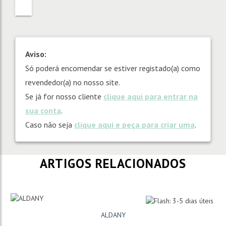
Aviso:
Só poderá encomendar se estiver registado(a) como
revendedor(a) no nosso site.
Se já for nosso cliente
clique aqui para entrar na
sua conta
.
Caso não seja
clique aqui e peça para criar uma
.
ARTIGOS RELACIONADOS
ALDANY