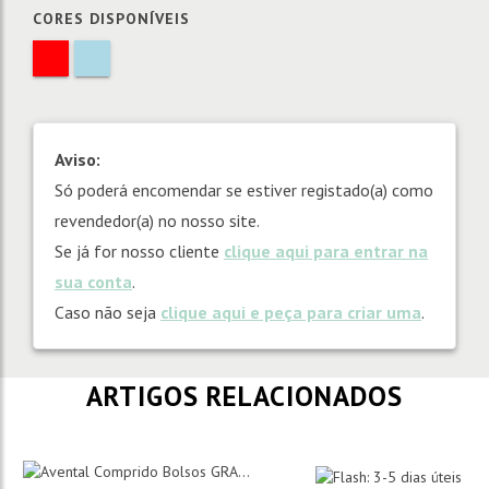
CORES DISPONÍVEIS
Aviso:
Só poderá encomendar se estiver registado(a) como
revendedor(a) no nosso site.
Se já for nosso cliente
clique aqui para entrar na
sua conta
.
Caso não seja
clique aqui e peça para criar uma
.
ARTIGOS RELACIONADOS